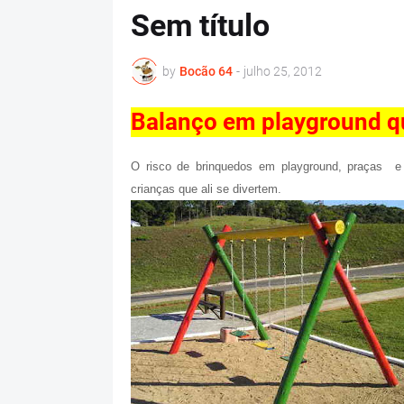
Sem título
by
Bocão 64
-
julho 25, 2012
Balanço em playground q
O risco de brinquedos em playground, praças e 
crianças que ali se divertem.