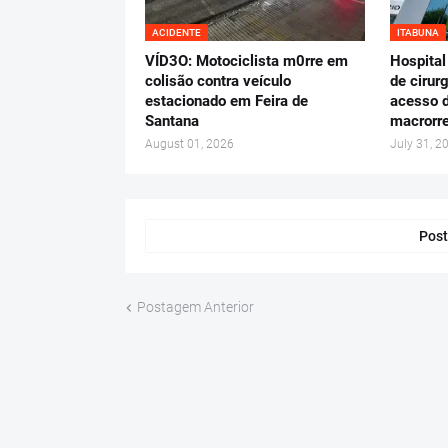
ACIDENTE
ITABUNA
VÍD3O: Motociclista m0rre em
Hospital
colisão contra veículo
de cirur
estacionado em Feira de
acesso d
Santana
macrorre
August 01, 2026
July 31, 2
Post
Postagem Anterior