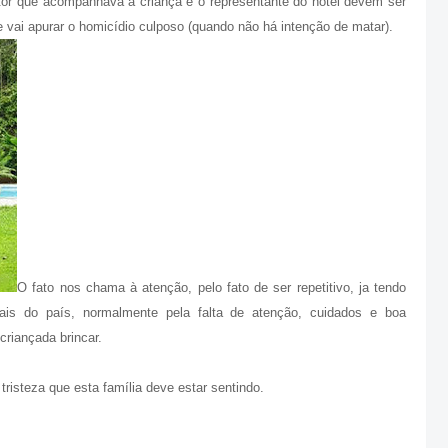
tor que acompanhava a criança e o representante do hotel devem ser
 vai apurar o homicídio culposo (quando não há intenção de matar).
O fato nos chama à atenção, pelo fato de ser repetitivo, ja tendo
ais do país, normalmente pela falta de atenção, cuidados e boa
criançada brincar.
tristeza que esta família deve estar sentindo.