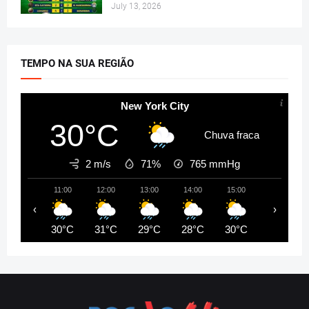
July 13, 2026
TEMPO NA SUA REGIÃO
New York City
30°C
Chuva fraca
2 m/s
71%
765
mmHg
11:00
12:00
13:00
14:00
15:00
16:00
‹
›
30°C
31°C
29°C
28°C
30°C
29°C