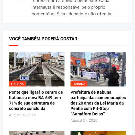
representam a opinião deste site. Cada
internauta é responsável pelo próprio
comentário. Seja educado e não ofenda.
VOCÊ TAMBÉM PODERÁ GOSTAR:
ITABUNA
ITABUNA
Ponte que ligará o centro de
Prefeitura de Itabuna
Itabuna à nova BA-649 tem
participa das comemorações
71% de sua estrutura de
dos 20 anos da Lei Maria da
concreto concluída
Penha com Pit-Stop
“Samáforo Delas”
August 07, 2026
August 07, 2026