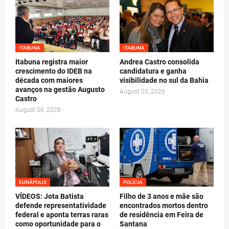
ITABUNA
ITABUNA
Itabuna registra maior
Andrea Castro consolida
crescimento do IDEB na
candidatura e ganha
década com maiores
visibilidade no sul da Bahia
avanços na gestão Augusto
August 03, 2026
Castro
August 06, 2026
EUNÁPOLIS
POLÍCIA
VÍDEOS: Jota Batista
Filho de 3 anos e mãe são
defende representatividade
encontrados mortos dentro
federal e aponta terras raras
de residência em Feira de
como oportunidade para o
Santana