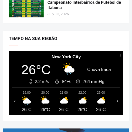
Campeonato Interbairros de Futebol de
Itabuna
July 13, 2026
TEMPO NA SUA REGIÃO
New York City
26°C
Chuva fraca
2.2 m/s
84%
764
mmHg
19:00
20:00
21:00
22:00
23:00
00:00
‹
›
26°C
26°C
26°C
26°C
26°C
25°C