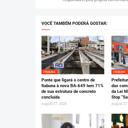
VOCÊ TAMBÉM PODERÁ GOSTAR:
ITABUNA
ITABUNA
Ponte que ligará o centro de
Prefeitu
Itabuna à nova BA-649 tem 71%
das com
de sua estrutura de concreto
da Lei M
concluída
Stop “Sa
August 07, 2026
August 07