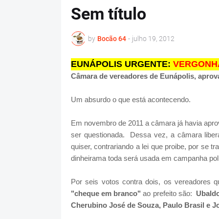
Sem título
by
Bocão 64
-
julho 19, 2012
EUNÁPOLIS URGENTE:
VERGONHA
Câmara de vereadores de Eunápolis, aprov
Um absurdo o que está acontecendo.
Em novembro de 2011 a câmara já havia apr
ser questionada. Dessa vez, a câmara libe
quiser, contrariando a lei que proibe, por se t
dinheirama toda será usada em campanha polí
Por seis votos contra dois, os vereadores 
"cheque em branco"
ao prefeito são:
Ubaldo
Cherubino José de Souza, Paulo Brasil e J