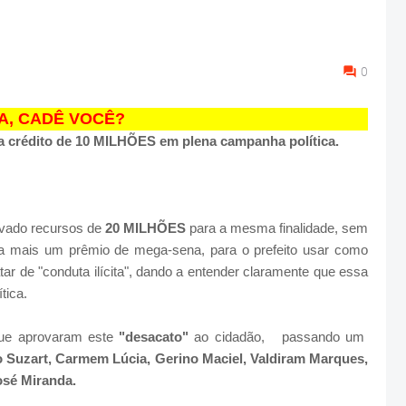
0
, CADÊ VOCÊ?
a crédito de 10 MILHÕES em plena campanha política.
ovado recursos de
20 MILHÕES
para a mesma finalidade, sem
ra mais um prêmio de mega-sena, para o prefeito usar como
ratar de "conduta ilícita", dando a entender claramente que essa
tica.
que aprovaram este
"desacato"
ao cidadão, passando um
 Suzart, Carmem Lúcia, Gerino Maciel, Valdiram Marques,
osé Miranda.