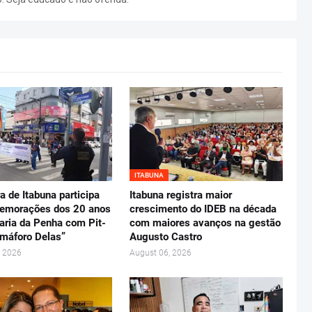
ITABUNA
ra de Itabuna participa
Itabuna registra maior
emorações dos 20 anos
crescimento do IDEB na década
aria da Penha com Pit-
com maiores avanços na gestão
máforo Delas”
Augusto Castro
, 2026
August 06, 2026