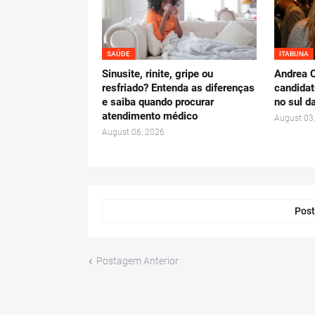
SAÚDE
ITABUNA
Sinusite, rinite, gripe ou
Andrea C
resfriado? Entenda as diferenças
candidat
e saiba quando procurar
no sul d
atendimento médico
August 03
August 06, 2026
Post
Postagem Anterior