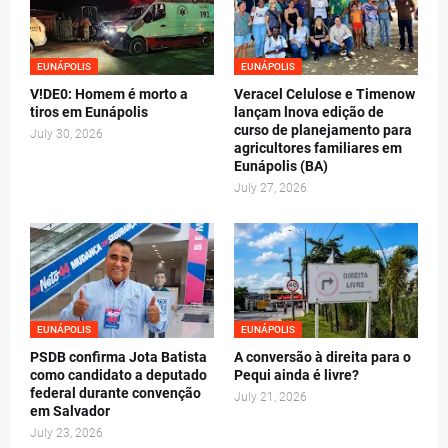
EUNÁPOLIS
EUNÁPOLIS
V!DE0: Homem é morto a
Veracel Celulose e Timenow
tiros em Eunápolis
lançam lnova edição de
curso de planejamento para
July 30, 2026
agricultores familiares em
Eunápolis (BA)
July 27, 2026
EUNÁPOLIS
EUNÁPOLIS
PSDB confirma Jota Batista
A conversão à direita para o
como candidato a deputado
Pequi ainda é livre?
federal durante convenção
July 21, 2026
em Salvador
July 23, 2026