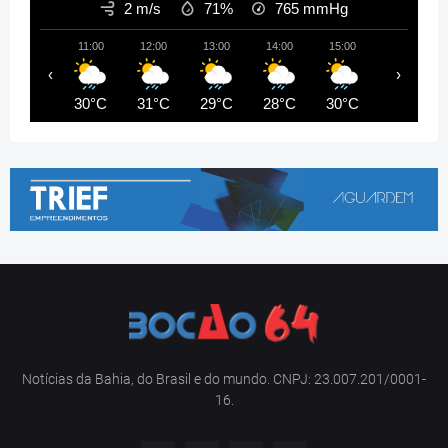
2 m/s
71%
765
mmHg
11:00
12:00
13:00
14:00
15:00
16:00
‹
›
30°C
31°C
29°C
28°C
30°C
29°C
Notícias da Bahia, do Brasil e do mundo. CNPJ: 23.007.201/0001-
16.