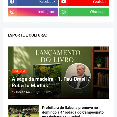
Facebook
Youtube
Instagram
Whatsapp
ESPORTE E CULTURA:
CULTURA
A saga da madeira - 1. Pau-Brasil /
Roberto Martins
by
Bocão 64
-
July 31, 2026
Prefeitura de Itabuna promove no
domingo a 4ª rodada do Campeonato
Interbairros de Futebol