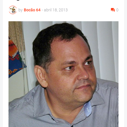
by
Bocão 64
-
abril 18, 2013
0