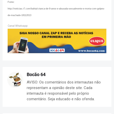
Fonte:
http://noticias.r7.com/bahia/crianca-de-9-anos-e-abusada-sexualmente-e-morta-com-golpes-
de-machado-18112013
Canal Whatsapp
Bocão 64
AVISO: Os comentários dos internautas não
representam a opinião deste site. Cada
internauta é responsável pelo próprio
comentário. Seja educado e não ofenda.