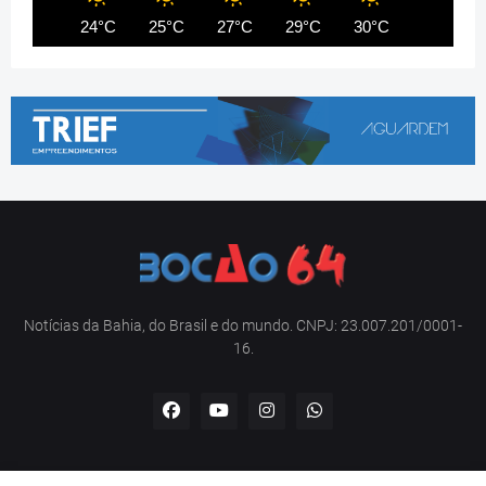
24°C
25°C
27°C
29°C
30°C
32°C
Notícias da Bahia, do Brasil e do mundo. CNPJ: 23.007.201/0001-
16.