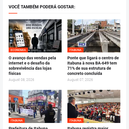
VOCÊ TAMBÉM PODERÁ GOSTAR:
ECONOMIA
ITABUNA
O avanço das vendas pela
Ponte que ligará o centro de
internet e o desafio da
Itabuna à nova BA-649 tem
sobrevivência das lojas
71% de sua estrutura de
físicas
concreto concluída
August 08, 2026
August 07, 2026
ITABUNA
ITABUNA
Prefeitura de Itabuna
Itabuna registra maior