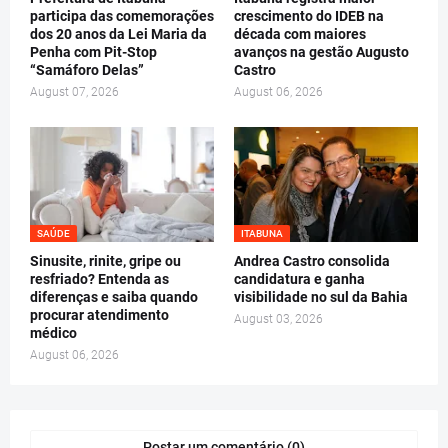
participa das comemorações
crescimento do IDEB na
dos 20 anos da Lei Maria da
década com maiores
Penha com Pit-Stop
avanços na gestão Augusto
“Samáforo Delas”
Castro
August 07, 2026
August 06, 2026
SAÚDE
ITABUNA
Sinusite, rinite, gripe ou
Andrea Castro consolida
resfriado? Entenda as
candidatura e ganha
diferenças e saiba quando
visibilidade no sul da Bahia
procurar atendimento
August 03, 2026
médico
August 06, 2026
Postar um comentário (0)