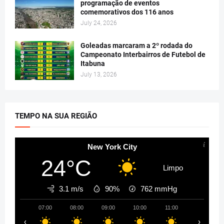
programação de eventos
comemorativos dos 116 anos
July 24, 2026
Goleadas marcaram a 2º rodada do
Campeonato Interbairros de Futebol de
Itabuna
July 13, 2026
TEMPO NA SUA REGIÃO
New York City
24°C
Limpo
3.1 m/s
90%
762
mmHg
07:00
08:00
09:00
10:00
11:00
12:00
‹
›