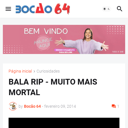
Página inicial
Curiosidades
BALA RIP - MUITO MAIS
MORTAL
by
Bocão 64
-
fevereiro 09, 2014
1