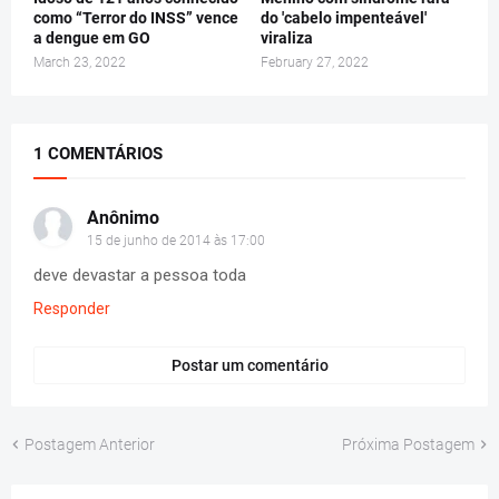
como “Terror do INSS” vence
do 'cabelo impenteável'
a dengue em GO
viraliza
March 23, 2022
February 27, 2022
1 COMENTÁRIOS
Anônimo
15 de junho de 2014 às 17:00
deve devastar a pessoa toda
Responder
Postar um comentário
Postagem Anterior
Próxima Postagem