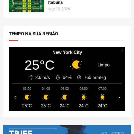
Itabuna
July 13, 2026
TEMPO NA SUA REGIÃO
New York City
25°C
Limpo
2.6 m/s
94%
765
mmHg
03:00
04:00
05:00
06:00
07:00
08:00
‹
›
25°C
25°C
24°C
24°C
24°C
26°C