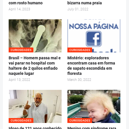
com rosto humano
bizarra numa praia
April 14, 2023
July 01, 2022
CURIOSIDADES
CURIOSIDADES
Brasil – Homem passa mal e
Mistério: exploradores
vai parar no hospital com
encontram casa em forma
haltere de 2 quilos enfiado
de sapato escondida em
naquele lugar
floresta
April 13, 2022
March 30, 2022
CURIOSIDADES
CURIOSIDADES
Idoso de 121 anos conhecido
Menino com síndrome rara