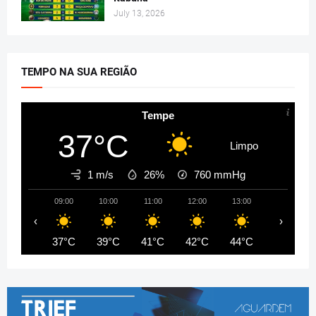
July 13, 2026
TEMPO NA SUA REGIÃO
Tempe
37°C
Limpo
1 m/s
26%
760
mmHg
09:00
10:00
11:00
12:00
13:00
14:00
‹
›
37°C
39°C
41°C
42°C
44°C
44°C