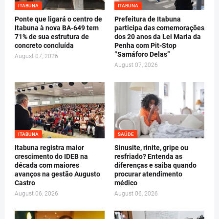
ITABUNA
ITABUNA
Ponte que ligará o centro de
Prefeitura de Itabuna
Itabuna à nova BA-649 tem
participa das comemorações
71% de sua estrutura de
dos 20 anos da Lei Maria da
concreto concluída
Penha com Pit-Stop
“Samáforo Delas”
August 07, 2026
August 07, 2026
ITABUNA
SAÚDE
Itabuna registra maior
Sinusite, rinite, gripe ou
crescimento do IDEB na
resfriado? Entenda as
década com maiores
diferenças e saiba quando
avanços na gestão Augusto
procurar atendimento
Castro
médico
August 06, 2026
August 06, 2026