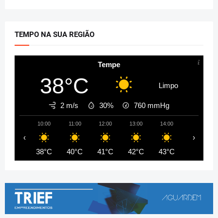
TEMPO NA SUA REGIÃO
Tempe
38°C
Limpo
2 m/s
30%
760
mmHg
10:00
11:00
12:00
13:00
14:00
15:00
‹
›
38°C
40°C
41°C
42°C
43°C
44°C