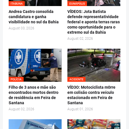
ITABUNA
EUNÁPOLIS
Andrea Castro consolida
VÍDEOS: Jota Batista
candidatura e ganha
defende representatividade
visibilidade no sul da Bahia
federal e aponta terras raras
como oportunidade para o
August 03, 2026
extremo sul da Bahia
August 02, 2026
POLÍCIA
ACIDENTE
Filho de 3 anos e mãe são
VÍD3O: Motociclista m0rre
encontrados mortos dentro
em colisão contra veículo
de residência em Feira de
estacionado em Feira de
Santana
Santana
August 02, 2026
August 01, 2026