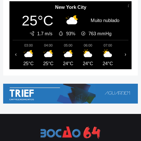
New York City
25°C
Muito nublado
1.7 m/s
93%
763
mmHg
03:00
04:00
05:00
06:00
07:00
08:00
‹
›
25°C
25°C
24°C
24°C
24°C
25°C