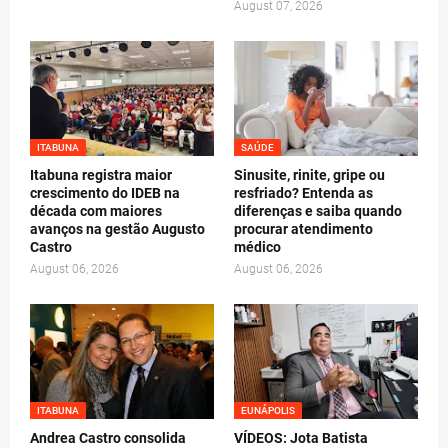
August 07, 2026
ITABUNA
SAÚDE
Itabuna registra maior
Sinusite, rinite, gripe ou
crescimento do IDEB na
resfriado? Entenda as
década com maiores
diferenças e saiba quando
avanços na gestão Augusto
procurar atendimento
Castro
médico
August 06, 2026
August 06, 2026
ITABUNA
EUNÁPOLIS
Andrea Castro consolida
VÍDEOS: Jota Batista