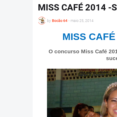
MISS CAFÉ 2014 -
by
Bocão 64
-
maio 25, 2014
MISS CAFÉ
O concurso Miss Café 2014
suc