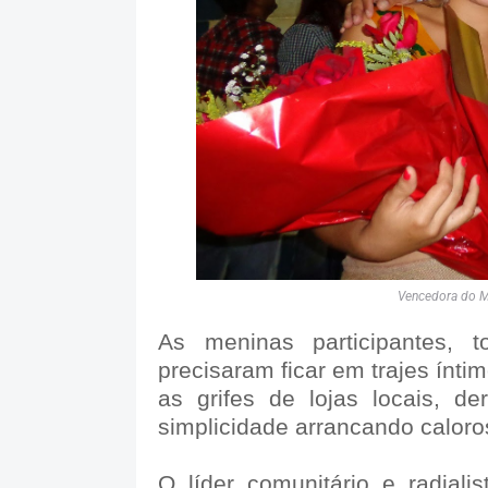
Vencedora do M
As meninas participantes, 
precisaram ficar em trajes ínt
as grifes de lojas locais, 
simplicidade arrancando calor
O líder comunitário e radiali