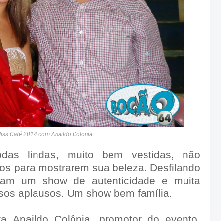
iss Café 2014 com Anaildo Colonia
todas lindas, muito bem vestidas, não
imos para mostrarem sua beleza. Desfilando
deram um show de autenticidade e muita
osos aplausos. Um show bem família.
sta Anaildo Colônia, promotor do evento,