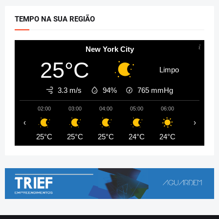
TEMPO NA SUA REGIÃO
New York City
25°C
Limpo
3.3 m/s
94%
765
mmHg
02:00
03:00
04:00
05:00
06:00
07:00
‹
›
25°C
25°C
25°C
24°C
24°C
24°C