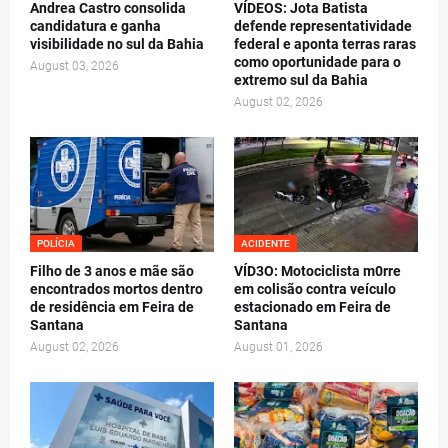
Andrea Castro consolida
VÍDEOS: Jota Batista
candidatura e ganha
defende representatividade
visibilidade no sul da Bahia
federal e aponta terras raras
como oportunidade para o
August 03, 2026
extremo sul da Bahia
August 02, 2026
POLÍCIA
ACIDENTE
Filho de 3 anos e mãe são
VÍD3O: Motociclista m0rre
encontrados mortos dentro
em colisão contra veículo
de residência em Feira de
estacionado em Feira de
Santana
Santana
August 02, 2026
August 01, 2026