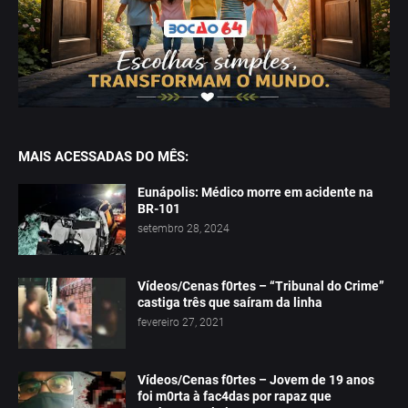
MAIS ACESSADAS DO MÊS:
Eunápolis: Médico morre em acidente na
BR-101
setembro 28, 2024
Vídeos/Cenas f0rtes – “Tribunal do Crime”
castiga três que saíram da linha
fevereiro 27, 2021
Vídeos/Cenas f0rtes – Jovem de 19 anos
foi m0rta à fac4das por rapaz que