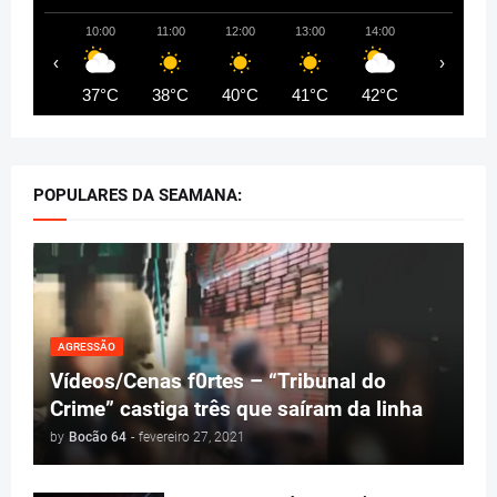
10:00
11:00
12:00
13:00
14:00
15:00
‹
›
37°C
38°C
40°C
41°C
42°C
42°C
POPULARES DA SEAMANA:
AGRESSÃO
Vídeos/Cenas f0rtes – “Tribunal do
Crime” castiga três que saíram da linha
by
Bocão 64
-
fevereiro 27, 2021