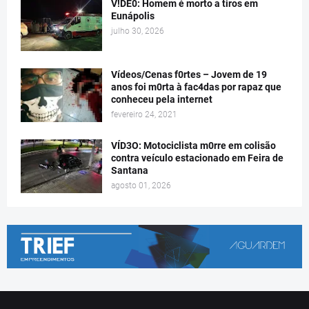
V!DE0: Homem é morto a tiros em
Eunápolis
julho 30, 2026
Vídeos/Cenas f0rtes – Jovem de 19
anos foi m0rta à fac4das por rapaz que
conheceu pela internet
fevereiro 24, 2021
VÍD3O: Motociclista m0rre em colisão
contra veículo estacionado em Feira de
Santana
agosto 01, 2026