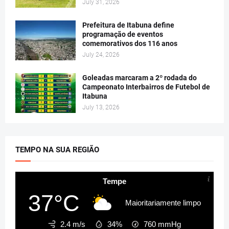
July 31, 2026
Prefeitura de Itabuna define
programação de eventos
comemorativos dos 116 anos
July 24, 2026
Goleadas marcaram a 2º rodada do
Campeonato Interbairros de Futebol de
Itabuna
July 13, 2026
TEMPO NA SUA REGIÃO
Tempe
37°C
Maioritariamente limpo
2.4 m/s
34%
760
mmHg