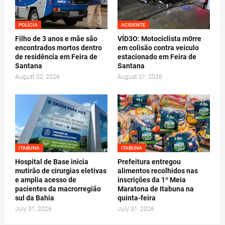
POLÍCIA
ACIDENTE
Filho de 3 anos e mãe são
VÍD3O: Motociclista m0rre
encontrados mortos dentro
em colisão contra veículo
de residência em Feira de
estacionado em Feira de
Santana
Santana
August 02, 2026
August 01, 2026
ITABUNA
ITABUNA
Hospital de Base inicia
Prefeitura entregou
mutirão de cirurgias eletivas
alimentos recolhidos nas
e amplia acesso de
inscrições da 1º Meia
pacientes da macrorregião
Maratona de Itabuna na
sul da Bahia
quinta-feira
July 31, 2026
July 31, 2026