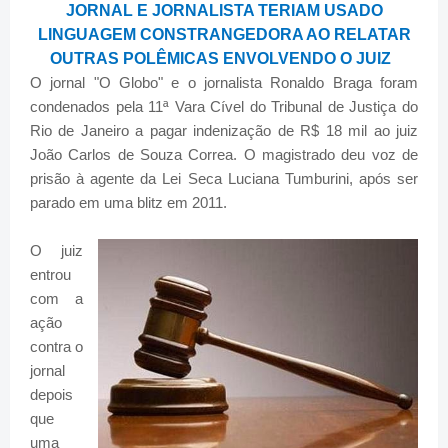
JORNAL E JORNALISTA TERIAM USADO
LINGUAGEM CONSTRANGEDORA AO RELATAR
OUTRAS POLÊMICAS ENVOLVENDO O JUIZ
O jornal "O Globo" e o jornalista Ronaldo Braga foram
condenados pela 11ª Vara Cível do Tribunal de Justiça do
Rio de Janeiro a pagar indenização de R$ 18 mil ao juiz
João Carlos de Souza Correa. O magistrado deu voz de
prisão à agente da Lei Seca Luciana Tumburini, após ser
parado em uma blitz em 2011.
O juiz
entrou
com a
ação
contra o
jornal
depois
que
uma