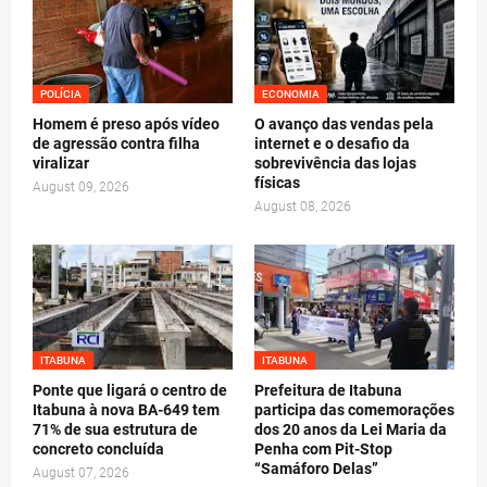
POLÍCIA
ECONOMIA
Homem é preso após vídeo
O avanço das vendas pela
de agressão contra filha
internet e o desafio da
viralizar
sobrevivência das lojas
físicas
August 09, 2026
August 08, 2026
ITABUNA
ITABUNA
Ponte que ligará o centro de
Prefeitura de Itabuna
Itabuna à nova BA-649 tem
participa das comemorações
71% de sua estrutura de
dos 20 anos da Lei Maria da
concreto concluída
Penha com Pit-Stop
“Samáforo Delas”
August 07, 2026