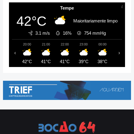
Tempe
42°C
Maioritariamente limpo
3.1 m/s
16%
754
mmHg
20:00
21:00
22:00
23:00
00:00
01:00
‹
›
42°C
41°C
41°C
39°C
38°C
37°C