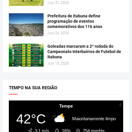
July 31, 2026
Prefeitura de Itabuna define
programação de eventos
comemorativos dos 116 anos
July 24, 2026
Goleadas marcaram a 2º rodada do
Campeonato Interbairros de Futebol de
Itabuna
July 13, 2026
TEMPO NA SUA REGIÃO
Tempe
42°C
Maioritariamente limpo
3.1 m/s
16%
754
mmHg