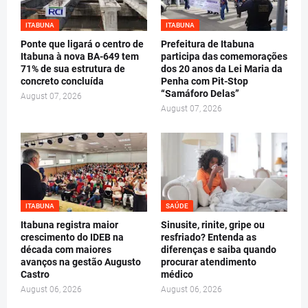
ITABUNA
ITABUNA
Ponte que ligará o centro de
Prefeitura de Itabuna
Itabuna à nova BA-649 tem
participa das comemorações
71% de sua estrutura de
dos 20 anos da Lei Maria da
concreto concluída
Penha com Pit-Stop
“Samáforo Delas”
August 07, 2026
August 07, 2026
ITABUNA
SAÚDE
Itabuna registra maior
Sinusite, rinite, gripe ou
crescimento do IDEB na
resfriado? Entenda as
década com maiores
diferenças e saiba quando
avanços na gestão Augusto
procurar atendimento
Castro
médico
August 06, 2026
August 06, 2026