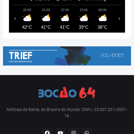
20:00
21:00
22:00
23:00
00:00
01:00
‹
›
42°C
41°C
41°C
39°C
38°C
37°C
Notícias da Bahia, do Brasil e do mundo. CNPJ: 23.007.201/0001-
16.