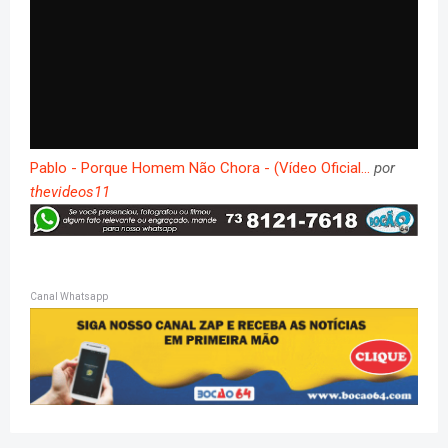
Pablo - Porque Homem Não Chora - (Vídeo Oficial...
por
thevideos11
Canal Whatsapp