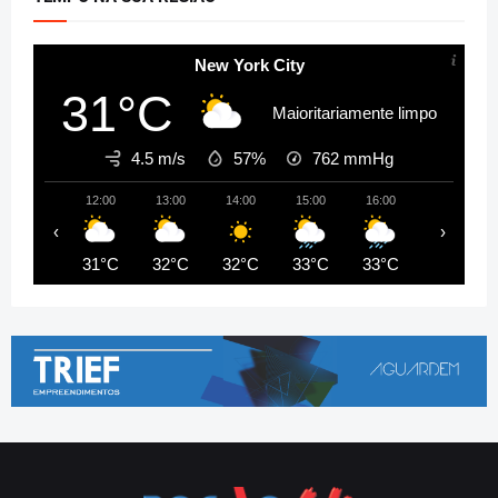
New York City
31°C
Maioritariamente limpo
4.5 m/s
57%
762
mmHg
12:00
13:00
14:00
15:00
16:00
17:00
‹
›
31°C
32°C
32°C
33°C
33°C
27°C