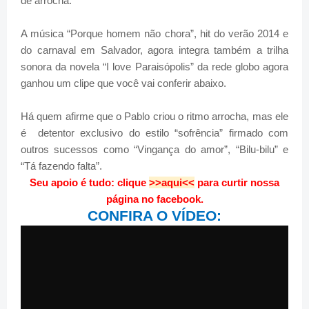
de arrocha.
A música “Porque homem não chora”, hit do verão 2014 e
do carnaval em Salvador, agora integra também a trilha
sonora da novela “I love Paraisópolis” da rede globo agora
ganhou um clipe que você vai conferir abaixo.
Há quem afirme que o Pablo criou o ritmo arrocha, mas ele
é detentor exclusivo do estilo “sofrência” firmado com
outros sucessos como “Vingança do amor”, “Bilu-bilu” e
“Tá fazendo falta”.
Seu apoio é tudo: clique
>>aqui<<
para curtir nossa
página no facebook.
CONFIRA O VÍDEO: