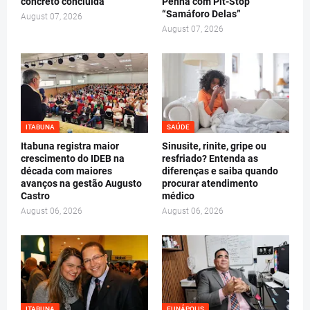
concreto concluída
Penha com Pit-Stop
“Samáforo Delas”
August 07, 2026
August 07, 2026
ITABUNA
SAÚDE
Itabuna registra maior
Sinusite, rinite, gripe ou
crescimento do IDEB na
resfriado? Entenda as
década com maiores
diferenças e saiba quando
avanços na gestão Augusto
procurar atendimento
Castro
médico
August 06, 2026
August 06, 2026
ITABUNA
EUNÁPOLIS