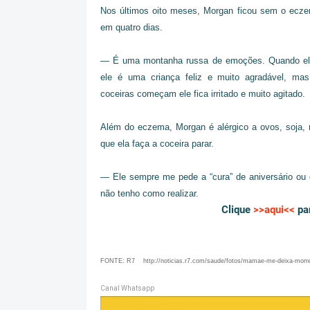
Nos últimos oito meses, Morgan ficou sem o ecz
em quatro dias.
— É uma montanha russa de emoções. Quando el
ele é uma criança feliz e muito agradável, ma
coceiras começam ele fica irritado e muito agitado.
Além do eczema, Morgan é alérgico a ovos, soja, 
que ela faça a coceira parar.
— Ele sempre me pede a “cura” de aniversário ou 
não tenho como realizar.
Clique
>>aqui<<
par
FONTE: R7 http://noticias.r7.com/saude/fotos/mamae-me-deixa-morrer-
Canal Whatsapp