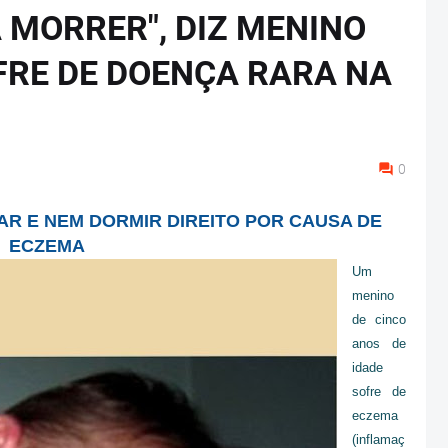
 MORRER", DIZ MENINO
FRE DE DOENÇA RARA NA
0
R E NEM DORMIR DIREITO POR CAUSA DE
ECZEMA
Um
menino
de cinco
anos de
idade
sofre de
eczema
(inflamaç