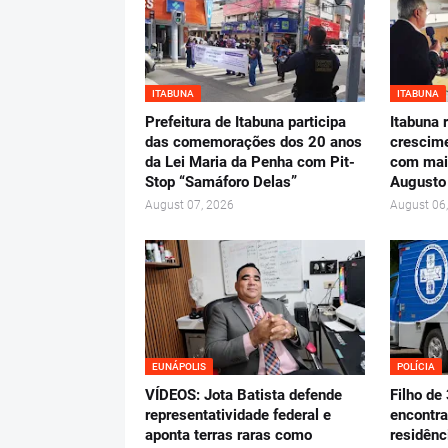
ITABUNA
ITABUNA
Prefeitura de Itabuna participa
Itabuna 
das comemorações dos 20 anos
crescime
da Lei Maria da Penha com Pit-
com mai
Stop “Samáforo Delas”
Augusto
August 07, 2026
August 06
EUNÁPOLIS
POLÍCIA
VÍDEOS: Jota Batista defende
Filho de
representatividade federal e
encontra
aponta terras raras como
residênc