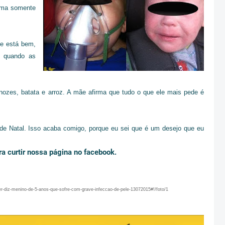
ema somente
e está bem,
s quando as
nozes, batata e arroz. A mãe afirma que tudo o que ele mais pede é
de Natal. Isso acaba comigo, porque eu sei que é um desejo que eu
a curtir nossa página no facebook.
diz-menino-de-5-anos-que-sofre-com-grave-infeccao-de-pele-13072015#!/foto/1