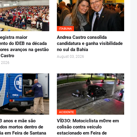
ITABUNA
registra maior
Andrea Castro consolida
nto do IDEB na década
candidatura e ganha visibilidade
ores avanços na gestão
no sul da Bahia
 Castro
August 03, 2026
, 2026
ACIDENTE
 3 anos e mãe são
VÍD3O: Motociclista m0rre em
dos mortos dentro de
colisão contra veículo
ia em Feira de Santana
estacionado em Feira de