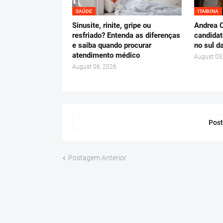
SAÚDE
ITABUNA
Sinusite, rinite, gripe ou
Andrea C
resfriado? Entenda as diferenças
candidat
e saiba quando procurar
no sul d
atendimento médico
August 03
August 06, 2026
Post
Postagem Anterior