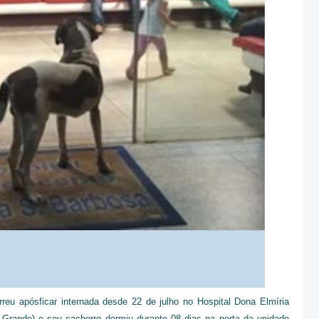
reu apósficar internada desde 22 de julho no Hospital Dona Elmíria
Grande) e seu cachorro dormiu durante 08 dias na porta da unidade