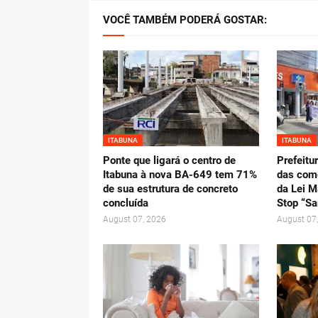
VOCÊ TAMBÉM PODERÁ GOSTAR:
ITABUNA
ITABUNA
Ponte que ligará o centro de
Prefeitu
Itabuna à nova BA-649 tem 71%
das com
de sua estrutura de concreto
da Lei M
concluída
Stop “Sa
August 07, 2026
August 07