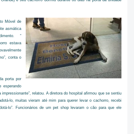
to Móvel de
ite asmática
dimento. “
orro estava
rovavelmente
mo”, conta o
da porta por
e esperando
 impressionante”, relatou. A diretora do hospital afirmou que se sentiu
otá-lo, muitas vieram até mim para querer levar o cachorro, recebi
otá-lo”. Funcionários de um pet shop levaram o cão para que ele