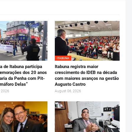
ITABUNA
ra de Itabuna participa
Itabuna registra maior
emorações dos 20 anos
crescimento do IDEB na década
aria da Penha com Pit-
com maiores avanços na gestão
máforo Delas”
Augusto Castro
, 2026
August 06, 2026