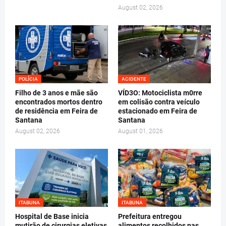
August 02, 2026
POLÍCIA
ACIDENTE
Filho de 3 anos e mãe são
VÍD3O: Motociclista m0rre
encontrados mortos dentro
em colisão contra veículo
de residência em Feira de
estacionado em Feira de
Santana
Santana
August 02, 2026
August 01, 2026
ITABUNA
ITABUNA
Hospital de Base inicia
Prefeitura entregou
mutirão de cirurgias eletivas
alimentos recolhidos nas