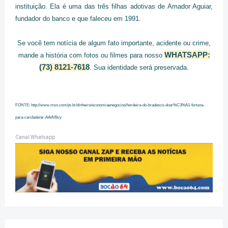
instituição. Ela é uma das três filhas adotivas de Amador Aguiar,
fundador do banco e que faleceu em 1991.
Se você tem notícia de algum fato importante, acidente ou crime,
WHATSAPP:
mande a história com fotos ou filmes para nosso
(73) 8121-7618
. Sua identidade será preservada.
FONTE:
http://www.msn.com/pt-br/dinheiro/economiaenegocios/herdeira-do-bradesco-doar%C3%A1-fortuna-
para-caridade/ar-AAdVBcy
Canal Whatsapp