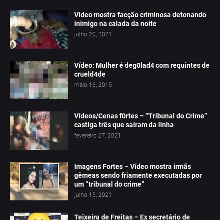
Vídeo mostra facção criminosa detonando
inimigo na calada da noite
julho 20, 2021
Vídeo: Mulher é deg0lad4 com requintes de
crueld4de
maio 16, 2015
Vídeos/Cenas f0rtes – “Tribunal do Crime”
castiga três que saíram da linha
fevereiro 27, 2021
Imagens Fortes – Vídeo mostra irmãs
gêmeas sendo friamente executadas por
um “tribunal do crime”
julho 15, 2021
Teixeira de Freitas – Ex secretário de