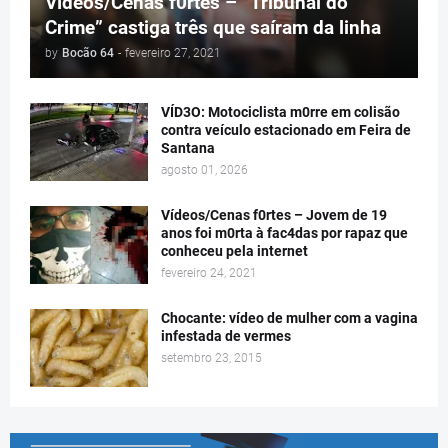
Vídeos/Cenas f0rtes – “Tribunal do
Crime” castiga três que saíram da linha
by
Bocão 64
-
fevereiro 27, 2021
VÍD3O: Motociclista m0rre em colisão
contra veículo estacionado em Feira de
Santana
agosto 01, 2026
Vídeos/Cenas f0rtes – Jovem de 19
anos foi m0rta à fac4das por rapaz que
conheceu pela internet
fevereiro 24, 2021
Chocante: vídeo de mulher com a vagina
infestada de vermes
setembro 23, 2015