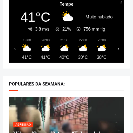
Tempe
41°C
Muito nublado
3.8 m/s
21%
756
mmHg
19:00
20:00
21:00
22:00
23:00
00:00
‹
›
41°C
41°C
40°C
39°C
38°C
38°C
POPULARES DA SEAMANA:
AGRESSÃO