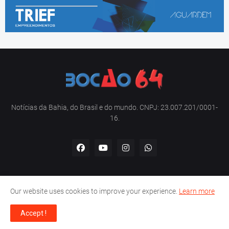
Notícias da Bahia, do Brasil e do mundo. CNPJ: 23.007.201/0001-
16.
Our website uses cookies to improve your experience.
Learn more
Home
Sobre nós
Contato
Política de privacidade
Accept !
Copyright -
Bocão 64