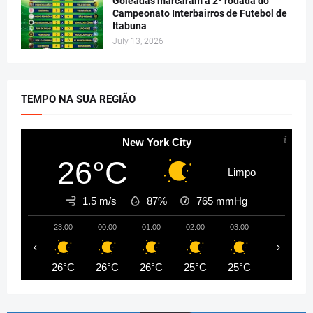
Goleadas marcaram a 2º rodada do
Campeonato Interbairros de Futebol de
Itabuna
July 13, 2026
TEMPO NA SUA REGIÃO
New York City
26°C
Limpo
1.5 m/s
87%
765
mmHg
23:00
00:00
01:00
02:00
03:00
04:00
‹
›
26°C
26°C
26°C
25°C
25°C
25°C