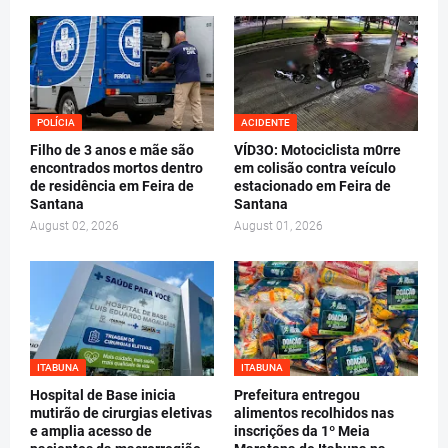
POLÍCIA
ACIDENTE
Filho de 3 anos e mãe são
VÍD3O: Motociclista m0rre
encontrados mortos dentro
em colisão contra veículo
de residência em Feira de
estacionado em Feira de
Santana
Santana
August 02, 2026
August 01, 2026
ITABUNA
ITABUNA
Hospital de Base inicia
Prefeitura entregou
mutirão de cirurgias eletivas
alimentos recolhidos nas
e amplia acesso de
inscrições da 1º Meia