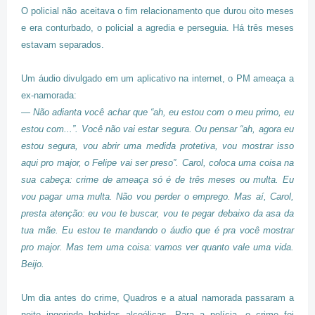
O policial não aceitava o fim relacionamento que durou oito meses
e era conturbado, o policial a agredia e perseguia. Há três meses
estavam separados.
Um áudio divulgado em um aplicativo na internet, o PM ameaça a
ex-namorada:
— Não adianta você achar que “ah, eu estou com o meu primo, eu
estou com...”. Você não vai estar segura. Ou pensar “ah, agora eu
estou segura, vou abrir uma medida protetiva, vou mostrar isso
aqui pro major, o Felipe vai ser preso”. Carol, coloca uma coisa na
sua cabeça: crime de ameaça só é de três meses ou multa. Eu
vou pagar uma multa. Não vou perder o emprego. Mas aí, Carol,
presta atenção: eu vou te buscar, vou te pegar debaixo da asa da
tua mãe. Eu estou te mandando o áudio que é pra você mostrar
pro major. Mas tem uma coisa: vamos ver quanto vale uma vida.
Beijo.
Um dia antes do crime, Quadros e a atual namorada passaram a
noite ingerindo bebidas alcoólicas. Para a polícia, o crime foi