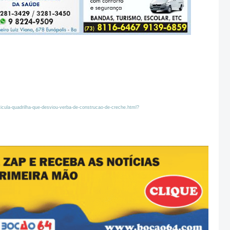
rticula-quadrilha-que-desviou-verba-de-construcao-de-creche.html?