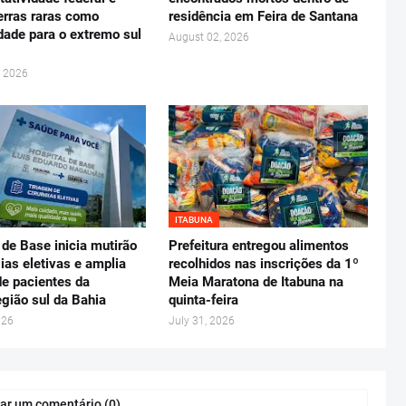
erras raras como
residência em Feira de Santana
dade para o extremo sul
August 02, 2026
, 2026
ITABUNA
 de Base inicia mutirão
Prefeitura entregou alimentos
gias eletivas e amplia
recolhidos nas inscrições da 1º
e pacientes da
Meia Maratona de Itabuna na
gião sul da Bahia
quinta-feira
026
July 31, 2026
ar um comentário (0)