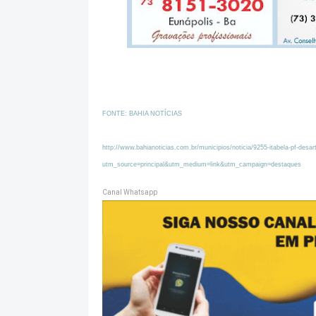
FONTE: BAHIA NOTÍCIAS
http://www.bahianoticias.com.br/municipios/noticia/9255-itabela-pf-desa
utm_source=principal&utm_medium=link&utm_campaign=destaques
Canal Whatsapp