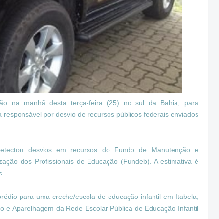
ção na manhã desta terça-feira (25) no sul da Bahia, para
 responsável por desvio de recursos públicos federais enviados
detectou desvios em recursos do Fundo de Manutenção e
ação dos Profissionais de Educação (Fundeb). A estimativa é
s.
prédio para uma creche/escola de educação infantil em Itabela,
o e Aparelhagem da Rede Escolar Pública de Educação Infantil