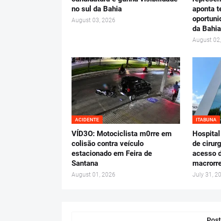
no sul da Bahia
aponta t
oportuni
August 03, 2026
da Bahia
August 02
ACIDENTE
ITABUNA
VÍD3O: Motociclista m0rre em
Hospital
colisão contra veículo
de cirur
estacionado em Feira de
acesso d
Santana
macrorre
August 01, 2026
July 31, 2
Post