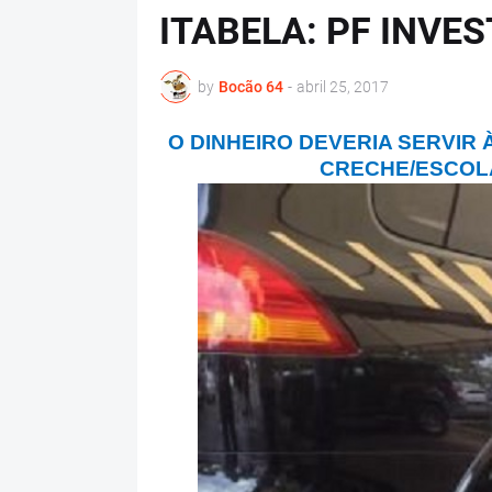
ITABELA: PF INVE
by
Bocão 64
-
abril 25, 2017
O DINHEIRO DEVERIA SERVIR
CRECHE/ESCOL