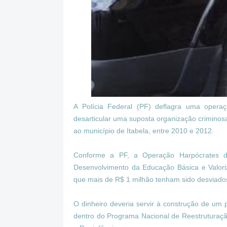
A Polícia Federal (PF) deflagra uma opera
desarticular uma suposta organização criminosa
ao município de Itabela, entre 2010 e 2012.
Conforme a PF, a Operação Harpócrates 
Desenvolvimento da Educação Básica e Valoriz
que mais de R$ 1 milhão tenham sido desviado
O dinheiro deveria servir à construção de um 
dentro do Programa Nacional de Reestruturaçã