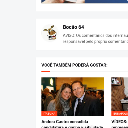
Bocão 64
AVISO: Os comentários dos internaut
responsável pelo próprio comentári
VOCÊ TAMBÉM PODERÁ GOSTAR:
ITABUNA
EUNÁPOLI
Andrea Castro consolida
VÍDEOS: 
candidatura e ganha visibilidade
represen