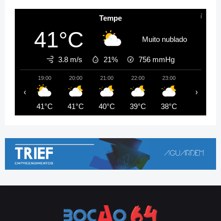
Tempe
41°C
Muito nublado
3.8 m/s
21%
756
mmHg
19:00
20:00
21:00
22:00
23:00
00:00
‹
›
41°C
41°C
40°C
39°C
38°C
38°C