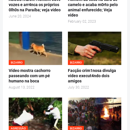
vozes e arr4nca os próprios
camelo e acaba m0rto pelo
0lh0s na Paraíba; veja vídeo
animal enfurecido; Veja
vídeo
June 20, 2024
February 02, 2023
BIZARRO
BIZARRO
Vídeo mostra cachorro
Facção crim1nosa divulga
passeando com um pé
vídeo execut4ndo dois
humano na boca
amigos
August 13, 2022
July 30, 2022
AGRESSÃO
BIZARRO