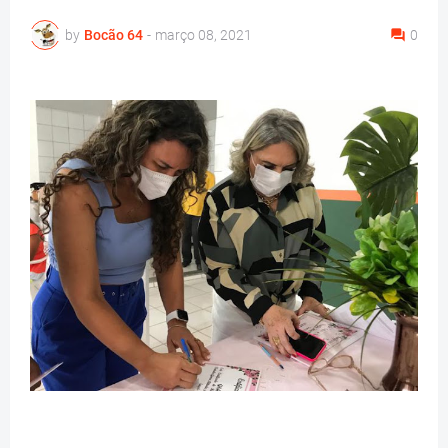
by
Bocão 64
-
março 08, 2021
0