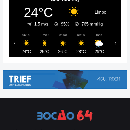
24°C
Limpo
1.5 m/s
95%
765
mmHg
06:00
07:00
08:00
09:00
10:00
11:00
‹
›
24°C
25°C
26°C
28°C
29°C
30°C