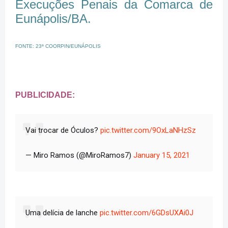
Execuções Penais da Comarca de
Eunápolis/BA.
FONTE: 23ª COORPIN/EUNÁPOLIS
PUBLICIDADE:
Vai trocar de Óculos?
pic.twitter.com/9OxLaNHzSz
— Miro Ramos (@MiroRamos7)
January 15, 2021
Uma delícia de lanche
pic.twitter.com/6GDsUXAi0J