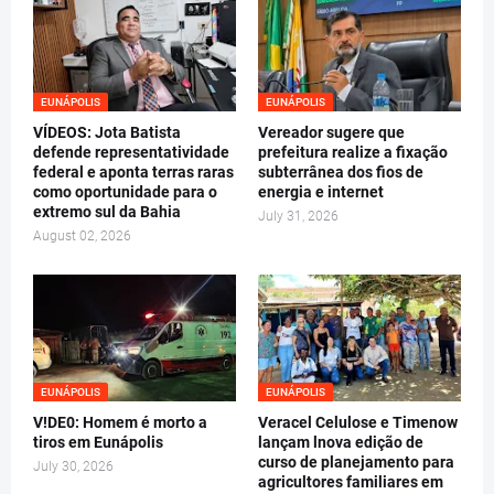
EUNÁPOLIS
EUNÁPOLIS
VÍDEOS: Jota Batista
Vereador sugere que
defende representatividade
prefeitura realize a fixação
federal e aponta terras raras
subterrânea dos fios de
como oportunidade para o
energia e internet
extremo sul da Bahia
July 31, 2026
August 02, 2026
EUNÁPOLIS
EUNÁPOLIS
V!DE0: Homem é morto a
Veracel Celulose e Timenow
tiros em Eunápolis
lançam lnova edição de
curso de planejamento para
July 30, 2026
agricultores familiares em