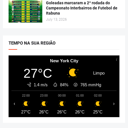
Goleadas marcaram a 2º rodada do
Campeonato Interbairros de Futebol de
Itabuna
July 13, 2026
TEMPO NA SUA REGIÃO
New York City
27°C
Limpo
1.4 m/s
84%
765
mmHg
22:00
23:00
00:00
01:00
02:00
03:00
‹
›
27°C
26°C
26°C
26°C
25°C
25°C