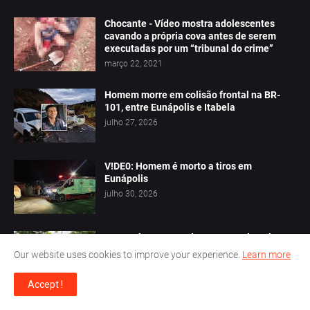
Chocante - Vídeo mostra adolescentes
cavando a própria cova antes de serem
executadas por um “tribunal do crime”
março 22, 2021
Homem morre em colisão frontal na BR-
101, entre Eunápolis e Itabela
julho 27, 2026
V!DE0: Homem é morto a tiros em
Eunápolis
julho 30, 2026
Jovem é sequestrado e executado a tiros
em rua de terra na cidade de Itabela
Our website uses cookies to improve your experience.
Learn more
julho 20, 2026
Accept !