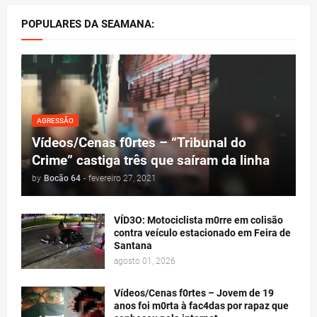
POPULARES DA SEAMANA:
AGRESSÃO
Vídeos/Cenas f0rtes – “Tribunal do
Crime” castiga três que saíram da linha
by
Bocão 64
-
fevereiro 27, 2021
VÍD3O: Motociclista m0rre em colisão
contra veículo estacionado em Feira de
Santana
agosto 01, 2026
Vídeos/Cenas f0rtes – Jovem de 19
anos foi m0rta à fac4das por rapaz que