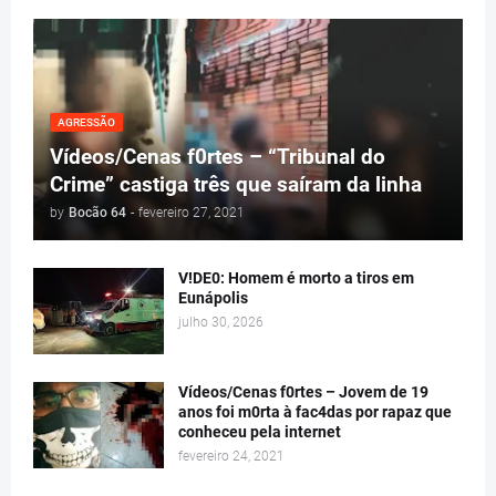
AGRESSÃO
Vídeos/Cenas f0rtes – “Tribunal do
Crime” castiga três que saíram da linha
by
Bocão 64
-
fevereiro 27, 2021
V!DE0: Homem é morto a tiros em
Eunápolis
julho 30, 2026
Vídeos/Cenas f0rtes – Jovem de 19
anos foi m0rta à fac4das por rapaz que
conheceu pela internet
fevereiro 24, 2021