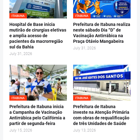
ITABUNA
ITABUNA
Hospital de Base inicia
Prefeitura de Itabuna realiza
mutirão de cirurgias eletivas
neste sábado Dia “D” de
e amplia acesso de
Vacinação Antirrábica na
pacientes da macrorregião
Praça Otávio Mangabeira
sul da Bahia
July 31, 2026
July 31, 2026
ITABUNA
ITABUNA
Prefeitura de Itabuna inicia
Prefeitura de Itabuna
a Campanha de Vacinação
investe na Atenção Primária
Antirrábica pelo Califórnia a
com obras de requalificação
partir de segunda-feira
de três Unidades de Saúde
July 15, 2026
July 13, 2026