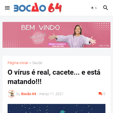
Página inicial
Saúde
O vírus é real, cacete... e está
matando!!!
by
Bocão 64
-
março 11, 2021
0