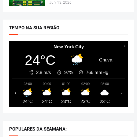
July 13, 2026
TEMPO NA SUA REGIÃO
New York City
24°C
Chuva
2.8 m/s
97%
766
mmHg
23:00
00:00
01:00
02:00
03:00
04:00
‹
›
24°C
24°C
23°C
23°C
23°C
23°C
POPULARES DA SEAMANA: