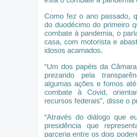
Como fez o ano passado, q
do duodécimo do primeiro q
combate à pandemia, o parla
casa, com motorista e abas
idosos acamados.
“Um dos papéis da Câmara é
prezando pela transparê
algumas ações e fomos até 
combate à Covid, orientan
recursos federais”, disse o p
“Através do diálogo que e
presidência que represen
parceria entre os dois pod