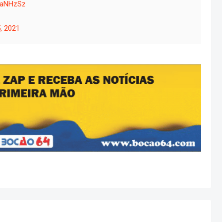
xLaNHzSz
, 2021