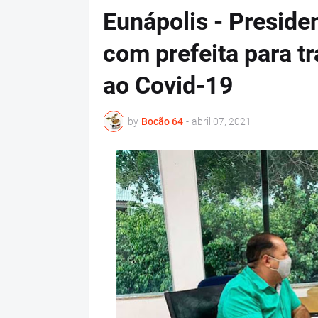
Eunápolis - Preside
com prefeita para t
ao Covid-19
by
Bocão 64
-
abril 07, 2021