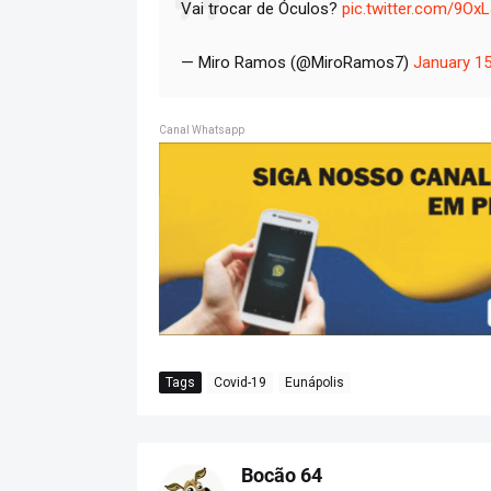
Vai trocar de Óculos?
pic.twitter.com/9O
— Miro Ramos (@MiroRamos7)
January 15
Canal Whatsapp
Tags
Covid-19
Eunápolis
Bocão 64