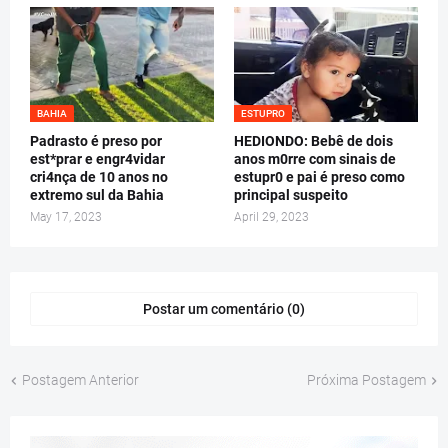
BAHIA
ESTUPRO
Padrasto é preso por
HEDIONDO: Bebê de dois
est*prar e engr4vidar
anos m0rre com sinais de
cri4nça de 10 anos no
estupr0 e pai é preso como
extremo sul da Bahia
principal suspeito
May 17, 2023
April 29, 2023
Postar um comentário (0)
Postagem Anterior
Próxima Postagem