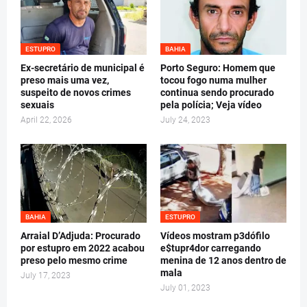
ESTUPRO
BAHIA
Ex-secretário de municipal é
Porto Seguro: Homem que
preso mais uma vez,
tocou fogo numa mulher
suspeito de novos crimes
continua sendo procurado
sexuais
pela polícia; Veja vídeo
April 22, 2026
July 24, 2023
BAHIA
ESTUPRO
Arraial D’Adjuda: Procurado
Vídeos mostram p3dófilo
por estupro em 2022 acabou
e$tupr4dor carregando
preso pelo mesmo crime
menina de 12 anos dentro de
mala
July 17, 2023
July 01, 2023