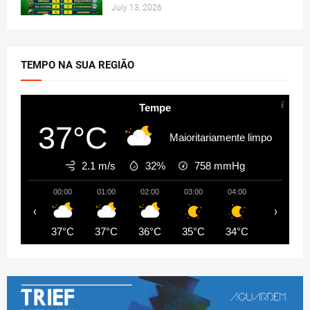
July 13, 2026
TEMPO NA SUA REGIÃO
Tempe
37°C
Maioritariamente limpo
2.1 m/s
32%
758
mmHg
00:00
01:00
02:00
03:00
04:00
05:00
‹
›
37°C
37°C
36°C
35°C
34°C
33°C