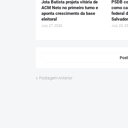
Jota Batista projeta vitória de
PSDB con
ACM Neto no primeiro turno e
como ca
aponta crescimento da base
federal 
eleitoral
Salvador
July 27, 2026
July 23, 2
Post
Postagem Anterior