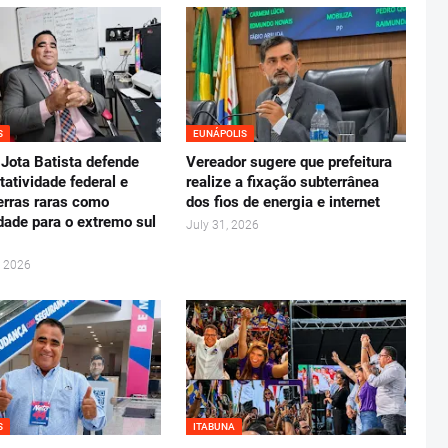
S
EUNÁPOLIS
Jota Batista defende
Vereador sugere que prefeitura
tatividade federal e
realize a fixação subterrânea
erras raras como
dos fios de energia e internet
dade para o extremo sul
July 31, 2026
, 2026
S
ITABUNA