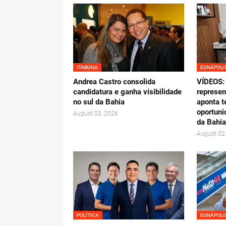
ITABUNA
EUNÁPOLI
Andrea Castro consolida
VÍDEOS: 
candidatura e ganha visibilidade
represen
no sul da Bahia
aponta t
oportuni
August 03, 2026
da Bahia
August 02
POLÍTICA
EUNÁPOLI