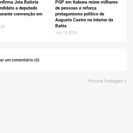
firma Jota Batista
PGP em Itabuna reúne milhares
ndidato a deputado
de pessoas e reforça
durante convenção em
protagonismo político de
Augusto Castro no interior da
Bahia
026
July 19, 2026
ar um comentário (0)
Próxima Postagem