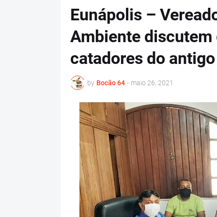
Eunápolis – Vereado
Ambiente discutem 
catadores do antigo
by
Bocão 64
-
maio 26, 2021