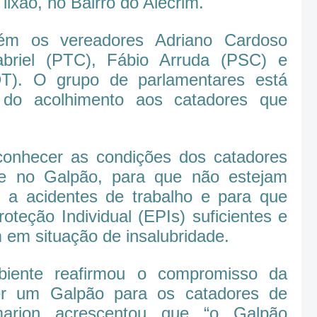
lixão, no Bairro do Alecrim.
bém os vereadores Adriano Cardoso
Gabriel (PTC), Fábio Arruda (PSC) e
DT). O grupo de parlamentares está
do acolhimento aos catadores que
onhecer as condições dos catadores
 e no Galpão, para que não estejam
 a acidentes de trabalho e para que
oteção Individual (EPIs) suficientes e
 em situação de insalubridade.
biente reafirmou o compromisso da
er um Galpão para os catadores de
lamarion acrescentou que “o Galpão