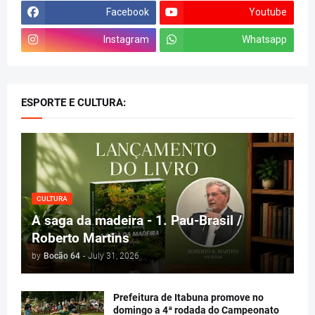
Facebook
Youtube
Instagram
Whatsapp
ESPORTE E CULTURA:
CULTURA
A saga da madeira - 1. Pau-Brasil /
Roberto Martins
by
Bocão 64
-
July 31, 2026
Prefeitura de Itabuna promove no
domingo a 4ª rodada do Campeonato