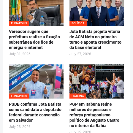
EUNÁPOLIS
POLÍTICA
Vereador sugere que
Jota Batista projeta vitória
prefeitura realize a fixação
de ACM Neto no primeiro
subterrânea dos fios de
turno e aponta crescimento
energia e internet
da base eleitoral
July 31, 2026
July 27, 2026
EUNÁPOLIS
ITABUNA
PSDB confirma Jota Batista
PGP em Itabuna reúne
como candidato a deputado
milhares de pessoas e
federal durante convenção
reforça protagonismo
em Salvador
político de Augusto Castro
no interior da Bahia
July 23, 2026
July 19, 2026