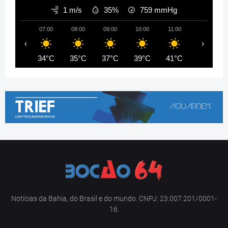
1 m/s
35%
759
mmHg
07:00
08:00
09:00
10:00
11:00
12:00
‹
›
34°C
35°C
37°C
39°C
41°C
42°C
Notícias da Bahia, do Brasil e do mundo. CNPJ: 23.007.201/0001-
16.