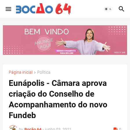
Página inicial
Política
Eunápolis - Câmara aprova
criação do Conselho de
Acompanhamento do novo
Fundeb
by
Bocão 64
-
junho 03, 2021
0