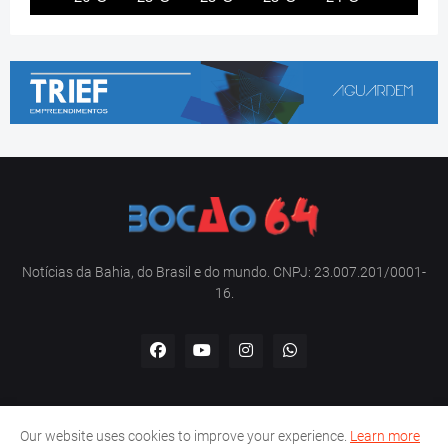
Notícias da Bahia, do Brasil e do mundo. CNPJ: 23.007.201/0001-
16.
Our website uses cookies to improve your experience.
Learn more
Home
Sobre nós
Contato
Política de privacidade