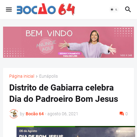
Página inicial
Eunápolis
Distrito de Gabiarra celebra
Dia do Padroeiro Bom Jesus
by
Bocão 64
-
agosto 06, 2021
0