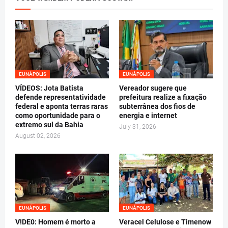
EUNÁPOLIS
EUNÁPOLIS
VÍDEOS: Jota Batista
Vereador sugere que
defende representatividade
prefeitura realize a fixação
federal e aponta terras raras
subterrânea dos fios de
como oportunidade para o
energia e internet
extremo sul da Bahia
July 31, 2026
August 02, 2026
EUNÁPOLIS
EUNÁPOLIS
V!DE0: Homem é morto a
Veracel Celulose e Timenow