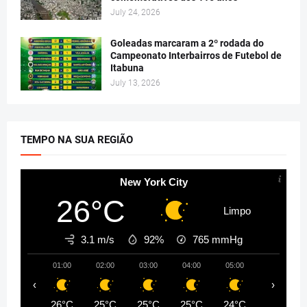
July 24, 2026
Goleadas marcaram a 2º rodada do
Campeonato Interbairros de Futebol de
Itabuna
July 13, 2026
TEMPO NA SUA REGIÃO
New York City
26°C
Limpo
3.1 m/s
92%
765
mmHg
01:00
02:00
03:00
04:00
05:00
06:00
‹
›
26°C
25°C
25°C
25°C
24°C
24°C