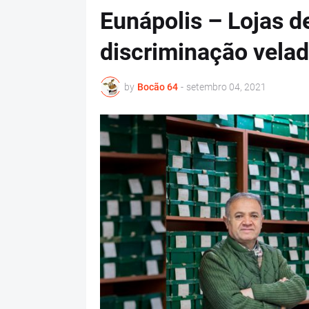
Eunápolis – Lojas 
discriminação velad
by
Bocão 64
-
setembro 04, 2021