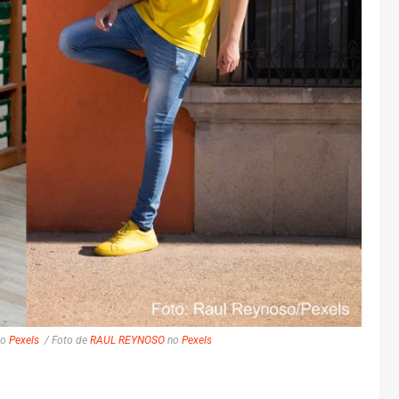
o
Pexels
/ Foto de
RAUL REYNOSO
no
Pexels