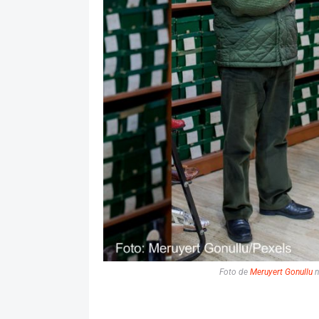
Foto de
Meruyert Gonullu
n