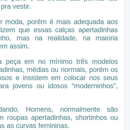
ra vestir.
er moda, porém é mais adequada aos
izem que essas calças apertadinhas
nho, mas na realidade, na maioria
bem assim.
da peça em no mínimo três modelos
tadinhas, médias ou normais, porém os
osos e insistem em colocar nos seus
ra jovens ou idosos “moderninhos”,
ando. Homens, normalmente são
m roupas apertadinhas, shortinhos ou
as as curvas femininas.