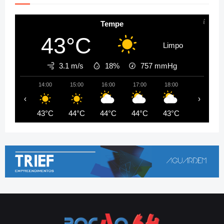
Tempe
43°C
Limpo
3.1 m/s
18%
757
mmHg
14:00
15:00
16:00
17:00
18:00
19:00
‹
›
43°C
44°C
44°C
44°C
43°C
42°C