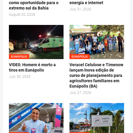
como oportunidade para o
energia e internet
extremo sul da Bahia
July 31, 2026
August 02, 2026
EUNÁPOLIS
EUNÁPOLIS
V!DE0: Homem é morto a
Veracel Celulose e Timenow
tiros em Eunápolis
lançam lnova edição de
curso de planejamento para
July 30, 2026
agricultores familiares em
Eunápolis (BA)
July 27, 2026