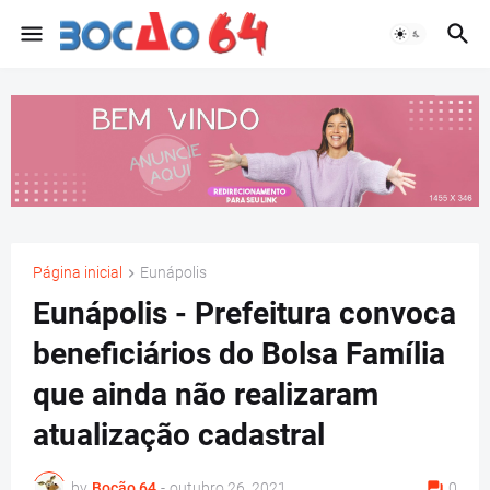
Página inicial
Eunápolis
Eunápolis - Prefeitura convoca
beneficiários do Bolsa Família
que ainda não realizaram
atualização cadastral
by
Bocão 64
-
outubro 26, 2021
0