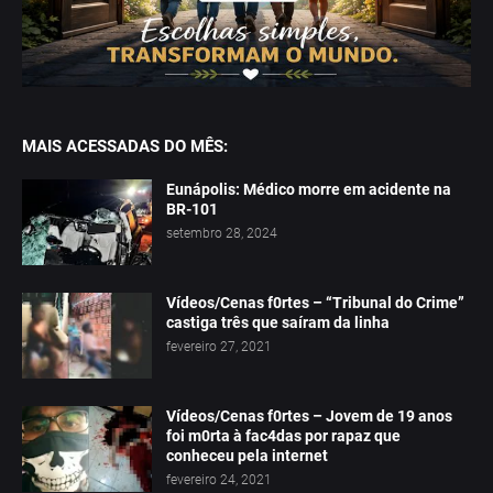
MAIS ACESSADAS DO MÊS:
Eunápolis: Médico morre em acidente na
BR-101
setembro 28, 2024
Vídeos/Cenas f0rtes – “Tribunal do Crime”
castiga três que saíram da linha
fevereiro 27, 2021
Vídeos/Cenas f0rtes – Jovem de 19 anos
foi m0rta à fac4das por rapaz que
conheceu pela internet
fevereiro 24, 2021