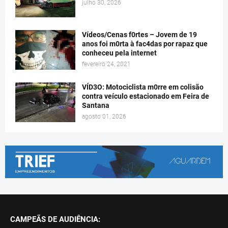
julho 30, 2026
Vídeos/Cenas f0rtes – Jovem de 19
anos foi m0rta à fac4das por rapaz que
conheceu pela internet
fevereiro 24, 2021
VÍD3O: Motociclista m0rre em colisão
contra veículo estacionado em Feira de
Santana
agosto 01, 2026
CAMPEÃS DE AUDIÊNCIA: