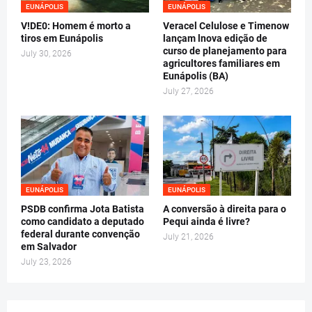
EUNÁPOLIS
EUNÁPOLIS
V!DE0: Homem é morto a
Veracel Celulose e Timenow
tiros em Eunápolis
lançam lnova edição de
curso de planejamento para
July 30, 2026
agricultores familiares em
Eunápolis (BA)
July 27, 2026
EUNÁPOLIS
EUNÁPOLIS
PSDB confirma Jota Batista
A conversão à direita para o
como candidato a deputado
Pequi ainda é livre?
federal durante convenção
July 21, 2026
em Salvador
July 23, 2026