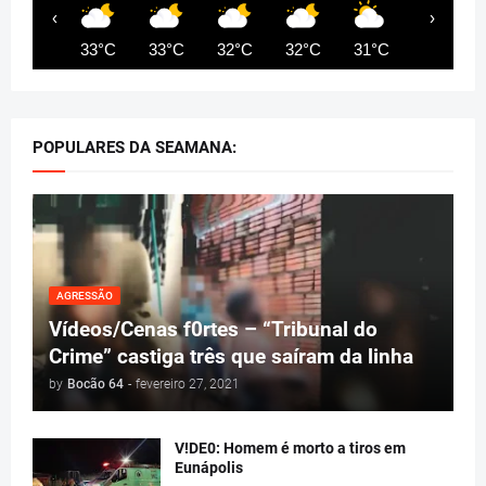
‹
›
33°C
33°C
32°C
32°C
31°C
32°C
POPULARES DA SEAMANA:
AGRESSÃO
Vídeos/Cenas f0rtes – “Tribunal do
Crime” castiga três que saíram da linha
by
Bocão 64
-
fevereiro 27, 2021
V!DE0: Homem é morto a tiros em
Eunápolis