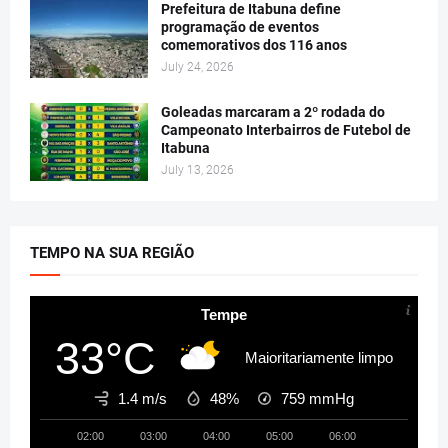
Prefeitura de Itabuna define
programação de eventos
comemorativos dos 116 anos
July 24, 2026
Goleadas marcaram a 2º rodada do
Campeonato Interbairros de Futebol de
Itabuna
July 13, 2026
TEMPO NA SUA REGIÃO
Tempe
33°C
Maioritariamente limpo
1.4 m/s
48%
759
mmHg
02:00
03:00
04:00
05:00
06:00
07:00