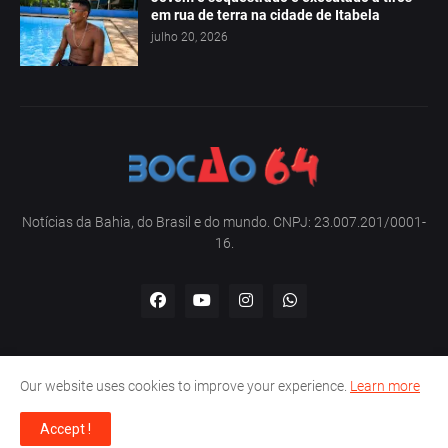
em rua de terra na cidade de Itabela
julho 20, 2026
Notícias da Bahia, do Brasil e do mundo. CNPJ: 23.007.201/0001-
16.
Our website uses cookies to improve your experience.
Learn more
Home
Sobre nós
Contato
Política de privacidade
Accept !
Copyright -
Bocão 64