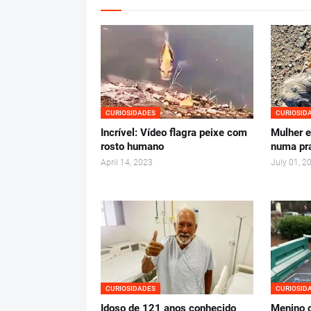
CURIOSIDADES
CURIOSID
Incrível: Vídeo flagra peixe com
Mulher e
rosto humano
numa pr
April 14, 2023
July 01, 2
CURIOSIDADES
CURIOSID
Idoso de 121 anos conhecido
Menino 