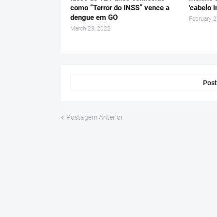
como “Terror do INSS” vence a
'cabelo i
dengue em GO
February 2
March 23, 2022
Post
Postagem Anterior