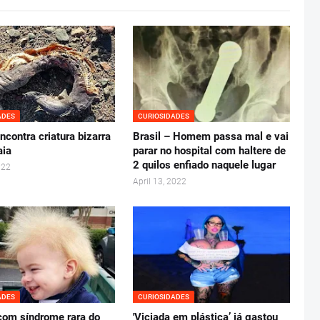
ADES
CURIOSIDADES
ncontra criatura bizarra
Brasil – Homem passa mal e vai
aia
parar no hospital com haltere de
2 quilos enfiado naquele lugar
022
April 13, 2022
ADES
CURIOSIDADES
com síndrome rara do
'Viciada em plástica’ já gastou