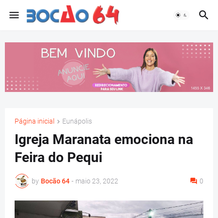
Página inicial
Eunápolis
Igreja Maranata emociona na
Feira do Pequi
by
Bocão 64
-
maio 23, 2022
0