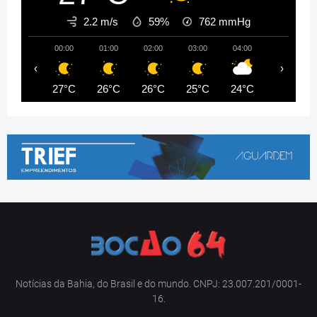
2.2 m/s
59%
762
mmHg
00:00
01:00
02:00
03:00
04:00
05:00
‹
›
27°C
26°C
26°C
25°C
24°C
23°C
Notícias da Bahia, do Brasil e do mundo. CNPJ: 23.007.201/0001-
16.