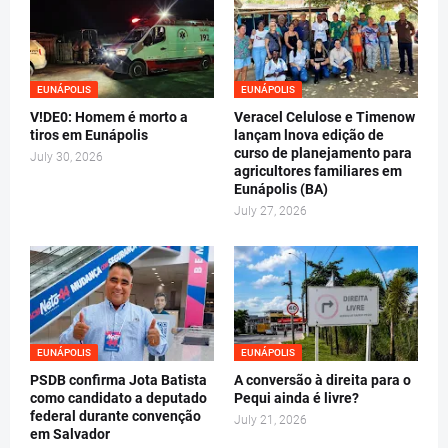
EUNÁPOLIS
EUNÁPOLIS
V!DE0: Homem é morto a
Veracel Celulose e Timenow
tiros em Eunápolis
lançam lnova edição de
curso de planejamento para
July 30, 2026
agricultores familiares em
Eunápolis (BA)
July 27, 2026
EUNÁPOLIS
EUNÁPOLIS
PSDB confirma Jota Batista
A conversão à direita para o
como candidato a deputado
Pequi ainda é livre?
federal durante convenção
July 21, 2026
em Salvador