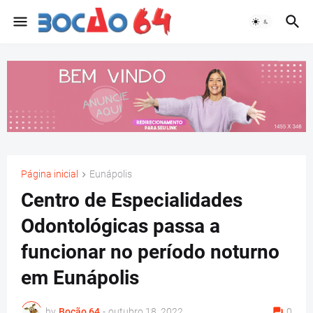
Página inicial
Eunápolis
Centro de Especialidades
Odontológicas passa a
funcionar no período noturno
em Eunápolis
by
Bocão 64
-
outubro 18, 2022
0