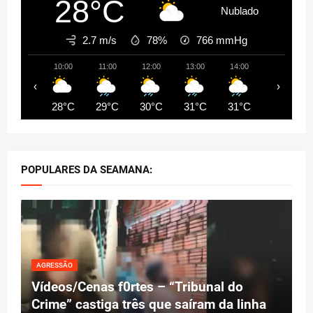
28°C
Nublado
2.7 m/s
78%
766
mmHg
10:00
11:00
12:00
13:00
14:00
15:00
‹
›
28°C
29°C
30°C
31°C
31°C
31°C
POPULARES DA SEAMANA:
AGRESSÃO
Vídeos/Cenas f0rtes – “Tribunal do
Crime” castiga três que saíram da linha