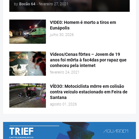
by
Bocão 64
-
fevereiro 27, 2021
V!DE0: Homem é morto a tiros em
Eunápolis
julho 30, 2026
Vídeos/Cenas f0rtes – Jovem de 19
anos foi m0rta à fac4das por rapaz que
conheceu pela internet
fevereiro 24, 2021
VÍD3O: Motociclista m0rre em colisão
contra veículo estacionado em Feira de
Santana
agosto 01, 2026