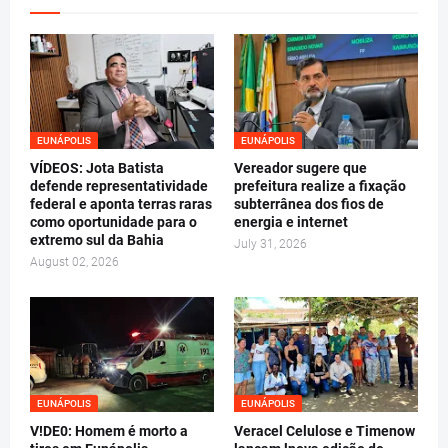
EUNÁPOLIS
EUNÁPOLIS
VÍDEOS: Jota Batista
Vereador sugere que
defende representatividade
prefeitura realize a fixação
federal e aponta terras raras
subterrânea dos fios de
como oportunidade para o
energia e internet
extremo sul da Bahia
July 31, 2026
August 02, 2026
EUNÁPOLIS
EUNÁPOLIS
V!DE0: Homem é morto a
Veracel Celulose e Timenow