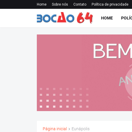
Home
Sobre nós
Contato
Política de privacidade
HOME
POLÍ
Página inicial
Eunápolis