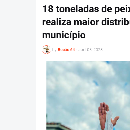
18 toneladas de pei
realiza maior distri
município
by
Bocão 64
-
abril 05, 2023