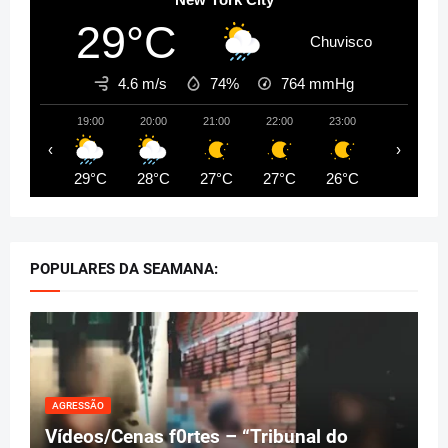
29°C
Chuvisco
4.6 m/s
74%
764
mmHg
19:00
20:00
21:00
22:00
23:00
00:00
‹
›
29°C
28°C
27°C
27°C
26°C
26°C
POPULARES DA SEAMANA:
AGRESSÃO
Vídeos/Cenas f0rtes – “Tribunal do