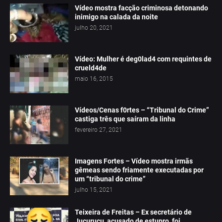
Vídeo mostra facção criminosa detonando
inimigo na calada da noite
julho 20, 2021
Vídeo: Mulher é deg0lad4 com requintes de
crueld4de
maio 16, 2015
Vídeos/Cenas f0rtes – “Tribunal do Crime”
castiga três que saíram da linha
fevereiro 27, 2021
Imagens Fortes – Vídeo mostra irmãs
gêmeas sendo friamente executadas por
um “tribunal do crime”
julho 15, 2021
Teixeira de Freitas – Ex secretário de
Jucuruçu, acusado de estupro, foi