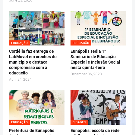
June 23, 2026
EDUCAÇÃO
EDUCAÇÃO
Cordélia faz entrega de
Eunápolis sedia 1°
LabMóvel em creches do
Seminário de Educação
município e destaca
Especial e Inclusão Social
compromisso com a
nesta quinta-feira
educação
December 06, 2023
April 24, 2024
EDUCAÇÃO
CIDADES
Prefeitura de Eunápolis
Eunápolis: escola da rede