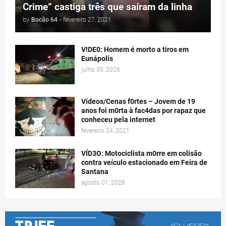
Crime” castiga três que saíram da linha
by
Bocão 64
-
fevereiro 27, 2021
V!DE0: Homem é morto a tiros em
Eunápolis
julho 30, 2026
Vídeos/Cenas f0rtes – Jovem de 19
anos foi m0rta à fac4das por rapaz que
conheceu pela internet
fevereiro 24, 2021
VÍD3O: Motociclista m0rre em colisão
contra veículo estacionado em Feira de
Santana
agosto 01, 2026