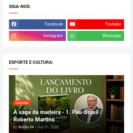
SIGA-NOS:
Facebook
Youtube
Instagram
Whatsapp
ESPORTE E CULTURA:
CULTURA
A saga da madeira - 1. Pau-Brasil /
Roberto Martins
by
Bocão 64
-
July 31, 2026