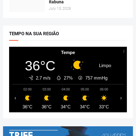
Itabuna
July 13, 2026
TEMPO NA SUA REGIÃO
Tempe
36°C
Limpo
2.7 m/s
27%
757
mmHg
02:00
03:00
04:00
05:00
06:00
07:00
‹
›
36°C
36°C
34°C
34°C
33°C
34°C