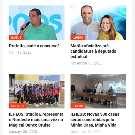
ILHÉUS
ILHÉUS
Prefeito, cadê o concurso?
Marão oficializa pré-
candidatura à deputado
April 18, 2026
estadual
November 03, 2025
CULTURA
ILHÉUS
ILHÉUS: Studio E representa
ILHÉUS: Novas 500 casas
o Nordeste mais uma vez no
serão construídas pelo
Magical Dance Cruise
Minha Casa, Minha Vida
January 06, 2025
December 04, 2024