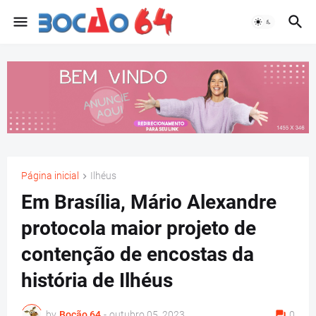
Página inicial
Ilhéus
Em Brasília, Mário Alexandre
protocola maior projeto de
contenção de encostas da
história de Ilhéus
by
Bocão 64
-
outubro 05, 2023
0