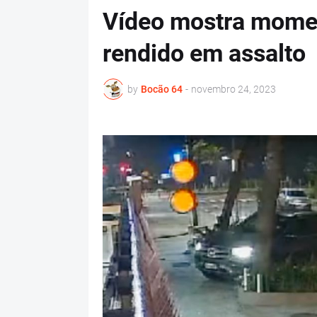
Vídeo mostra momen
rendido em assalto
by
Bocão 64
-
novembro 24, 2023