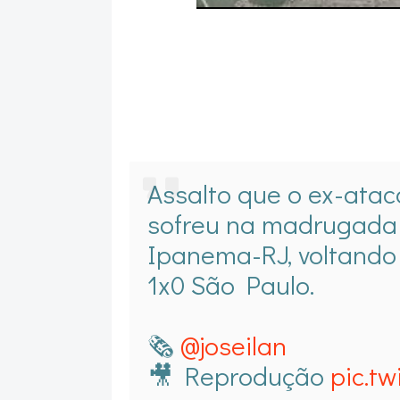
Assalto que o ex-atac
sofreu na madrugada 
Ipanema-RJ, voltando
1x0 São Paulo.
🗞
@joseilan
🎥 Reprodução
pic.t