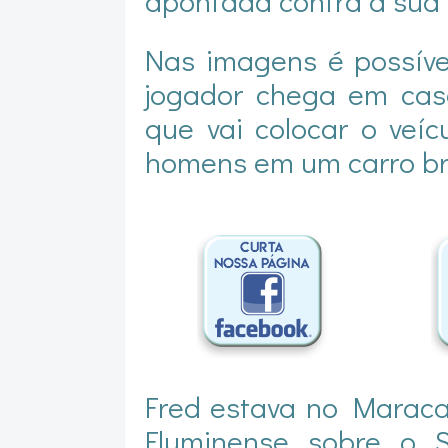
apontada contra a sua
Nas imagens é possív
jogador chega em cas
que vai colocar o veí
homens em um carro br
Fred estava no Marac
Fluminense sobre o S