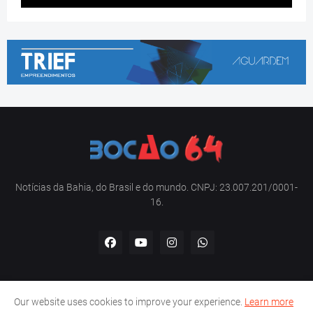
Notícias da Bahia, do Brasil e do mundo. CNPJ: 23.007.201/0001-
16.
Our website uses cookies to improve your experience.
Learn more
Home
Sobre nós
Contato
Política de privacidade