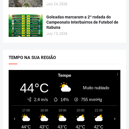
July 24, 2026
Goleadas marcaram a 2º rodada do
Campeonato Interbairros de Futebol de
Itabuna
July 13, 2026
TEMPO NA SUA REGIÃO
Tempe
44°C
Muito nublado
2.4 m/s
14%
755
mmHg
17:00
18:00
19:00
20:00
21:00
22:00
‹
›
44°C
43°C
43°C
42°C
42°C
40°C