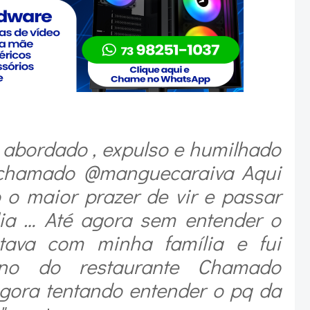
e abordado , expulso e humilhado
chamado @manguecaraiva Aqui
o maior prazer de vir e passar
lia … Até agora sem entender o
ava com minha família e fui
ono do restaurante Chamado
gora tentando entender o pq da