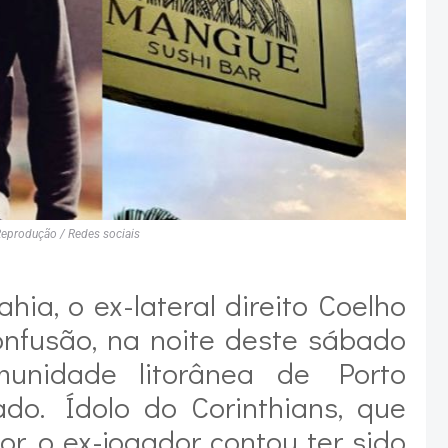
Reprodução / Redes sociais
a, o ex-lateral direito Coelho
nfusão, na noite deste sábado
munidade litorânea de Porto
ado. Ídolo do Corinthians, que
r, o ex-jogador contou ter sido