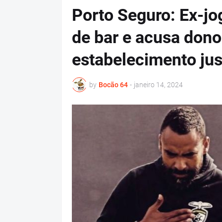
Porto Seguro: Ex-jo
de bar e acusa dono
estabelecimento jus
by
Bocão 64
-
janeiro 14, 2024