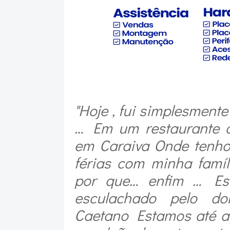
"Hoje , fui simplesment
… Em um restaurante 
em Caraiva Onde tenho 
férias com minha famí
por que… enfim … Est
esculachado pelo d
Caetano Estamos até a