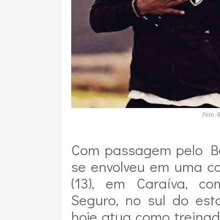
Foto: 
Com passagem pelo Bahi
se envolveu em uma co
(13), em Caraíva, co
Seguro, no sul do est
hoje atua como treinado