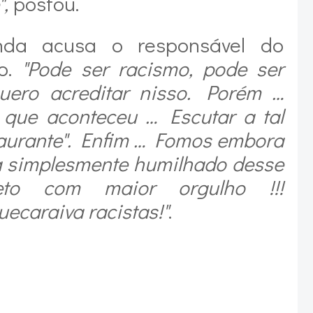
,
postou.
inda acusa o responsável do
mo.
"Pode ser racismo, pode ser
uero acreditar nisso. Porém …
 que aconteceu … Escutar a tal
taurante". Enfim … Fomos embora
a simplesmente humilhado desse
reto com maior orgulho !!!
caraiva racistas!"
.