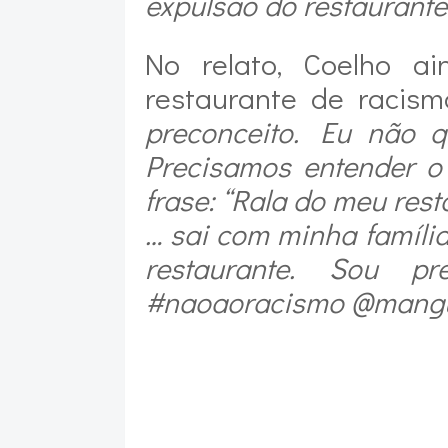
expulsão do restaurante"
No relato, Coelho a
restaurante de racis
preconceito. Eu não q
Precisamos entender o
frase: “Rala do meu res
… sai com minha famíli
restaurante. Sou p
#naoaoracismo @mangue