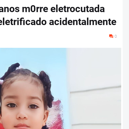
anos m0rre eletrocutada
eletrificado acidentalmente
0