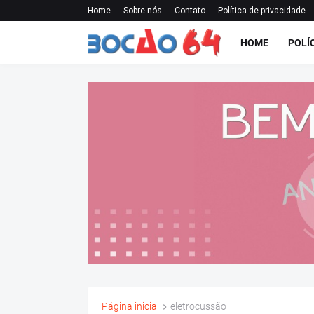
Home
Sobre nós
Contato
Política de privacidade
HOME
POLÍ
Página inicial
eletrocussão