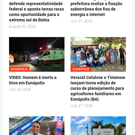
defende representatividade
prefeitura realize a fixação
federal e aponta terras raras
subterrânea dos fios de
como oportunidade para o
energia e internet
extremo sul da Bahia
July 31, 2026
August 02, 2026
EUNÁPOLIS
EUNÁPOLIS
V!DE0: Homem é morto a
Veracel Celulose e Timenow
tiros em Eunápolis
lançam lnova edição de
curso de planejamento para
July 30, 2026
agricultores familiares em
Eunápolis (BA)
July 27, 2026