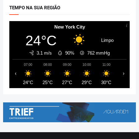
TEMPO NA SUA REGIÃO
New York City
24°C
Limpo
3.1 m/s
90%
762
mmHg
07:00
08:00
09:00
10:00
11:00
12:00
‹
›
24°C
25°C
27°C
29°C
30°C
32°C