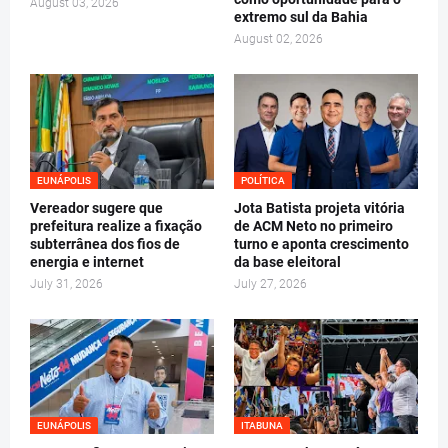
August 03, 2026
extremo sul da Bahia
August 02, 2026
EUNÁPOLIS
POLÍTICA
Vereador sugere que
Jota Batista projeta vitória
prefeitura realize a fixação
de ACM Neto no primeiro
subterrânea dos fios de
turno e aponta crescimento
energia e internet
da base eleitoral
July 31, 2026
July 27, 2026
EUNÁPOLIS
ITABUNA