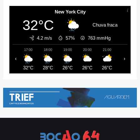
New York City
32°C
Chuva fraca
4.2 m/s
57%
763
mmHg
17:00
18:00
19:00
20:00
21:00
22:00
‹
›
32°C
28°C
26°C
26°C
26°C
26°C