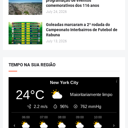
programação de eventos
comemorativos dos 116 anos
July 24, 2026
Goleadas marcaram a 2º rodada do
Campeonato Interbairros de Futebol de
Itabuna
July 13, 2026
TEMPO NA SUA REGIÃO
New York City
24°C
Maioritariamente limpo
2.2 m/s
96%
762
mmHg
06:00
07:00
08:00
09:00
10:00
11:00
‹
›