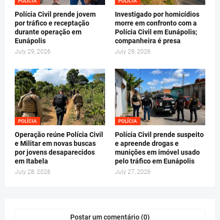
POLÍCIA
POLÍCIA
Polícia Civil prende jovem
Investigado por homicídios
por tráfico e receptação
morre em confronto com a
durante operação em
Polícia Civil em Eunápolis;
Eunápolis
companheira é presa
July 29, 2026
July 29, 2026
POLÍCIA
POLÍCIA
Operação reúne Polícia Civil
Polícia Civil prende suspeito
e Militar em novas buscas
e apreende drogas e
por jovens desaparecidos
munições em imóvel usado
em Itabela
pelo tráfico em Eunápolis
July 28, 2026
July 27, 2026
Postar um comentário (0)