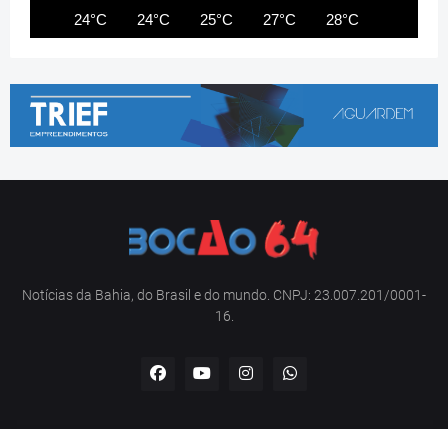
24°C
24°C
25°C
27°C
28°C
29°C
Notícias da Bahia, do Brasil e do mundo. CNPJ: 23.007.201/0001-
16.