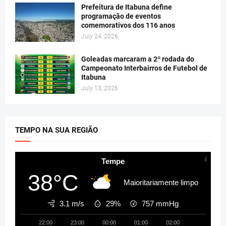
Prefeitura de Itabuna define
programação de eventos
comemorativos dos 116 anos
July 24, 2026
Goleadas marcaram a 2º rodada do
Campeonato Interbairros de Futebol de
Itabuna
July 13, 2026
TEMPO NA SUA REGIÃO
Tempe
38°C
Maioritariamente limpo
3.1 m/s
29%
757
mmHg
22:00
23:00
00:00
01:00
02:00
03:00