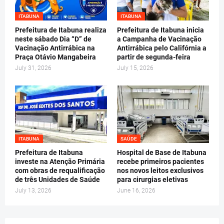
ITABUNA
ITABUNA
Prefeitura de Itabuna realiza
Prefeitura de Itabuna inicia
neste sábado Dia “D” de
a Campanha de Vacinação
Vacinação Antirrábica na
Antirrábica pelo Califórnia a
Praça Otávio Mangabeira
partir de segunda-feira
July 31, 2026
July 15, 2026
ITABUNA
SAÚDE
Prefeitura de Itabuna
Hospital de Base de Itabuna
investe na Atenção Primária
recebe primeiros pacientes
com obras de requalificação
nos novos leitos exclusivos
de três Unidades de Saúde
para cirurgias eletivas
July 13, 2026
June 16, 2026