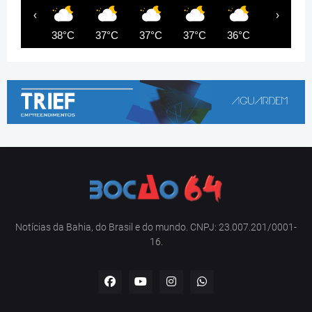
‹
›
38°C
37°C
37°C
37°C
36°C
35°C
Notícias da Bahia, do Brasil e do mundo. CNPJ: 23.007.201/0001-
16.