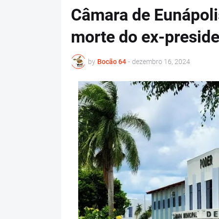
Câmara de Eunápolis 
morte do ex-presid
by
Bocão 64
-
dezembro 16, 2024