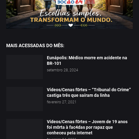
MAIS ACESSADAS DO MÊS:
Eunápolis: Médico morre em acidente na
BR-101
setembro 28, 2024
Vídeos/Cenas f0rtes – “Tribunal do Crime”
castiga três que saíram da linha
fevereiro 27, 2021
Vídeos/Cenas f0rtes – Jovem de 19 anos
foi m0rta à fac4das por rapaz que
conheceu pela internet