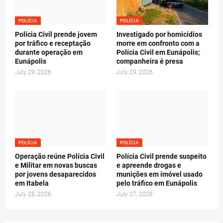
POLÍCIA
POLÍCIA
Polícia Civil prende jovem
Investigado por homicídios
por tráfico e receptação
morre em confronto com a
durante operação em
Polícia Civil em Eunápolis;
Eunápolis
companheira é presa
July 29, 2026
July 29, 2026
POLÍCIA
POLÍCIA
Operação reúne Polícia Civil
Polícia Civil prende suspeito
e Militar em novas buscas
e apreende drogas e
por jovens desaparecidos
munições em imóvel usado
em Itabela
pelo tráfico em Eunápolis
July 28, 2026
July 27, 2026