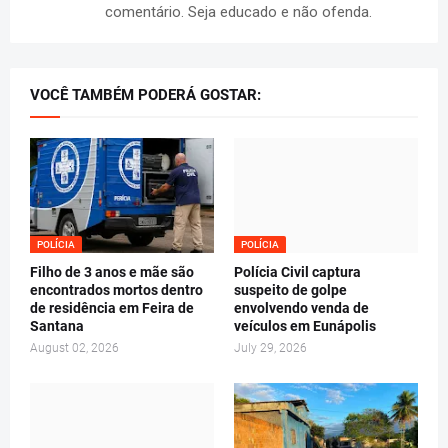
comentário. Seja educado e não ofenda.
VOCÊ TAMBÉM PODERÁ GOSTAR:
POLÍCIA
POLÍCIA
Filho de 3 anos e mãe são
Polícia Civil captura
encontrados mortos dentro
suspeito de golpe
de residência em Feira de
envolvendo venda de
Santana
veículos em Eunápolis
August 02, 2026
July 29, 2026