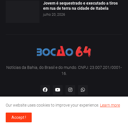
Jovem é sequestrado e executado a tiros
em rua de terra na cidade de Itabela
julho 20, 2026
Notícias da Bahia, do Brasil e do mundo. CNPJ: 23.007.201/0001-
16.
Our website uses cookies to improve your experience.
Learn more
Home
Sobre nós
Contato
Política de privacidade
Accept !
Copyright -
Bocão 64