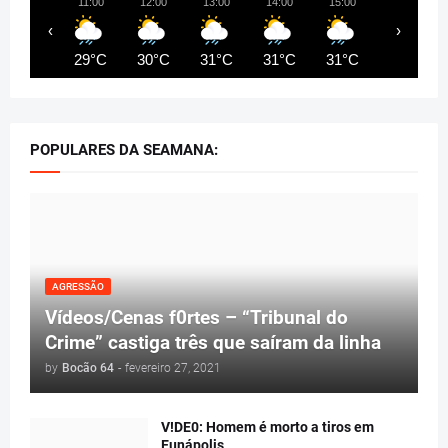
11:00
12:00
13:00
14:00
15:00
16:00
‹
›
29°C
30°C
31°C
31°C
31°C
32°C
POPULARES DA SEAMANA:
AGRESSÃO
Vídeos/Cenas f0rtes – “Tribunal do
Crime” castiga três que saíram da linha
by
Bocão 64
-
fevereiro 27, 2021
V!DE0: Homem é morto a tiros em
Eunápolis