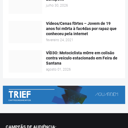
julho 30, 2026
Vídeos/Cenas f0rtes – Jovem de 19
anos foi m0rta à fac4das por rapaz que
conheceu pela internet
fevereiro 24, 2021
VÍD3O: Motociclista m0rre em colisão
contra veículo estacionado em Feira de
Santana
agosto 01, 2026
CAMPEÃS DE AUDIÊNCIA: