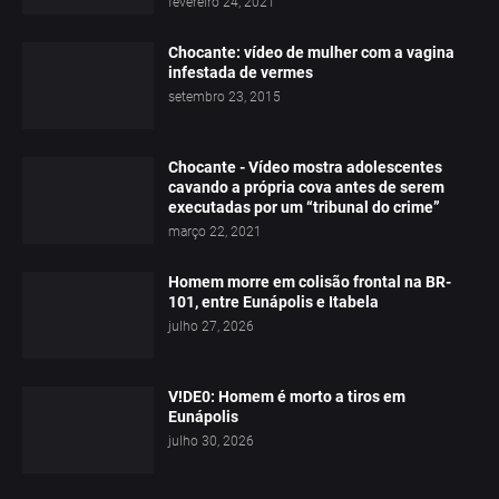
fevereiro 24, 2021
Chocante: vídeo de mulher com a vagina
infestada de vermes
setembro 23, 2015
Chocante - Vídeo mostra adolescentes
cavando a própria cova antes de serem
executadas por um “tribunal do crime”
março 22, 2021
Homem morre em colisão frontal na BR-
101, entre Eunápolis e Itabela
julho 27, 2026
V!DE0: Homem é morto a tiros em
Eunápolis
julho 30, 2026