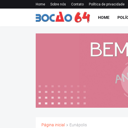
Home
Sobre nós
Contato
Política de privacidade
HOME
POLÍ
Página inicial
Eunápolis