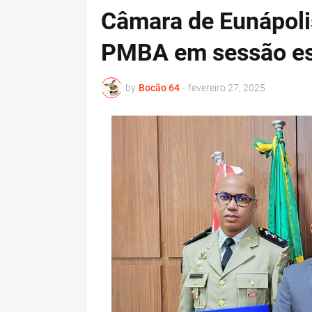
Câmara de Eunápoli
PMBA em sessão es
by
Bocão 64
-
fevereiro 27, 2025